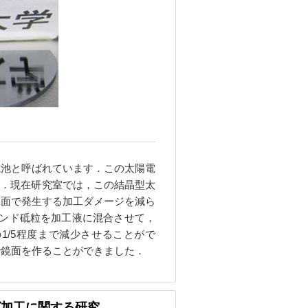
電池と呼ばれています．この太陽電
す．現在研究室では，この結晶型太
工面で発生する加工ダメージを減ら
モンド砥粒を加工液に混合させて，
1/5程度まで減少させることがで
で鏡面を作ることができました．
グ加工に関する研究