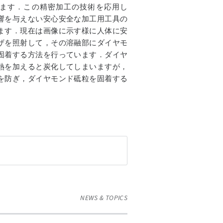
ます．この精密加工の技術を応用し
響を与えない安心安全な加工用工具の
ます．現在は画像に示す様に人体に安
ザを照射して，その溶融部にダイヤモ
固着する方法を行っています．ダイヤ
熱を加えると炭化してしまいますが，
を防ぎ，ダイヤモンド砥粒を固着する
．
NEWS & TOPICS