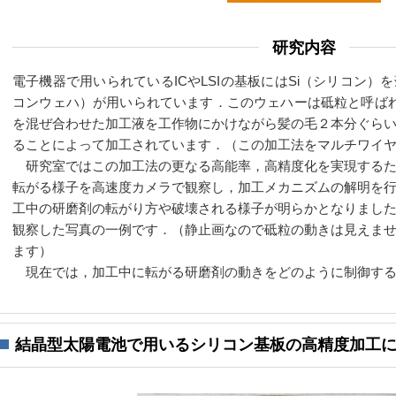
研究内容
電子機器で用いられているICやLSIの基板にはSi（シリコン
コンウェハ）が用いられています．このウェハーは砥粒と呼ばれ
を混ぜ合わせた加工液を工作物にかけながら髪の毛２本分ぐら
ることによって加工されています．（この加工法をマルチワイ
研究室ではこの加工法の更なる高能率，高精度化を実現するた
転がる様子を高速度カメラで観察し，加工メカニズムの解明を
工中の研磨剤の転がり方や破壊される様子が明らかとなりまし
観察した写真の一例です．（静止画なので砥粒の動きは見えま
ます）
現在では，加工中に転がる研磨剤の動きをどのように制御する
結晶型太陽電池で用いるシリコン基板の高精度加工