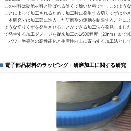
この材料は硬脆材料と呼ばれる硬くて脆い材料です．このよう
ことによって加工されるため，加工時に発生する切りくずは小
本研究では加工部に進入した研磨剤の運動を制限することによ
ような切りくずを発生させることができる加工法を発見しまし
で発生する加工ダメージを従来加工の1/500程度（20nm）ま
パワー半導体の高性能化と生産性向上に寄与する加工法として
電子部品材料のラッピング・研磨加工に関する研究