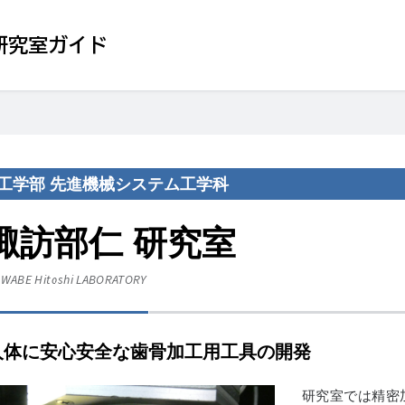
研究室ガイド
工学部 先進機械システム工学科
諏訪部仁 研究室
WABE Hitoshi
LABORATORY
人体に安心安全な歯骨加工用工具の開発
研究室では精密