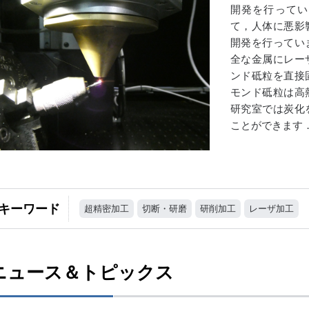
開発を行ってい
て，人体に悪影
開発を行ってい
全な金属にレー
ンド砥粒を直接
モンド砥粒は高
研究室では炭化
ことができます
キーワード
超精密加工
切断・研磨
研削加工
レーザ加工
ニュース＆トピックス