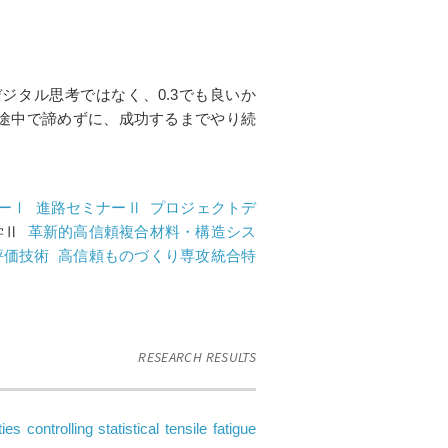
ジタル思考ではなく、0.3でも良いか
途中で諦めずに、成功するまでやり続
ーⅠ
進路セミナーⅡ
プロジェクトデ
学Ⅱ
革新的高信頼複合材料・構造シス
評価技術
高信頼ものづくり専攻統合特
RESEARCH RESULTS
 controlling statistical tensile fatigue