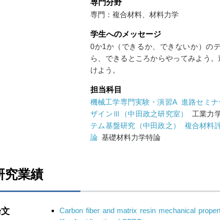
専門分野
専門：複合材料、材料力学
学生へのメッセージ
0か1か（できるか、できないか）のデ
ら、できるところからやってみよう。
けよう。
担当科目
機械工学専門実験・演習A
進路セミナ
ザインⅢ（中田政之研究室）
工業力
テム基盤研究（中田政之）
複合材料
論
基礎材料力学特論
研究業績
論文
Carbon fiber and matrix resin mechanical properties