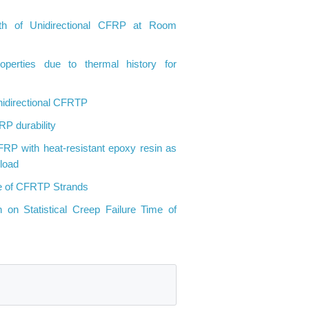
ngth of Unidirectional CFRP at Room
roperties due to thermal history for
Unidirectional CFRTP
RP durability
 CFRP with heat-resistant epoxy resin as
 load
ife of CFRTP Strands
 on Statistical Creep Failure Time of