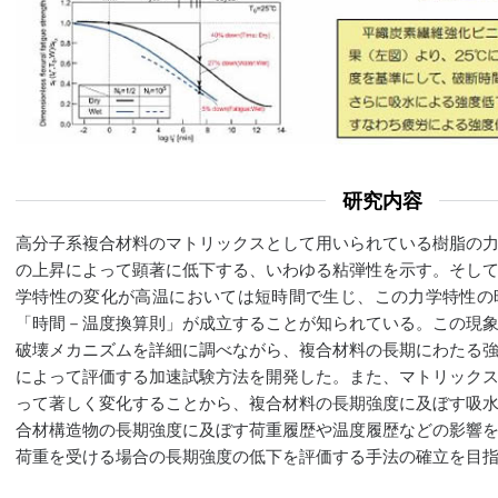
研究内容
高分子系複合材料のマトリックスとして用いられている樹脂の
の上昇によって顕著に低下する、いわゆる粘弾性を示す。そし
学特性の変化が高温においては短時間で生じ、この力学特性の
「時間－温度換算則」が成立することが知られている。この現
破壊メカニズムを詳細に調べながら、複合材料の長期にわたる
によって評価する加速試験方法を開発した。また、マトリック
って著しく変化することから、複合材料の長期強度に及ぼす吸
合材構造物の長期強度に及ぼす荷重履歴や温度履歴などの影響
荷重を受ける場合の長期強度の低下を評価する手法の確立を目