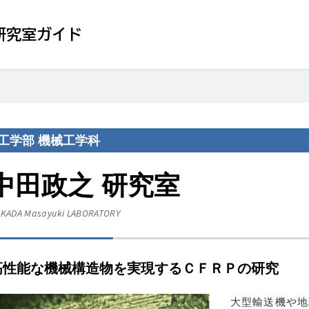
研究室ガイド
工学部 機械工学科
中田政之 研究室
KADA Masayuki
LABORATORY
高性能な機械構造物を実現するＣＦＲＰの研究
大型輸送機や地