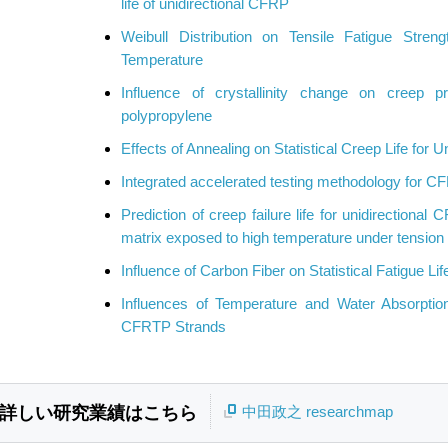
life of unidirectional CFRP
Weibull Distribution on Tensile Fatigue Stre
Temperature
Influence of crystallinity change on creep p
polypropylene
Effects of Annealing on Statistical Creep Life for 
Integrated accelerated testing methodology for CF
Prediction of creep failure life for unidirectional
matrix exposed to high temperature under tension
Influence of Carbon Fiber on Statistical Fatigue L
Influences of Temperature and Water Absorption
CFRTP Strands
詳しい研究業績はこちら
中田政之 researchmap