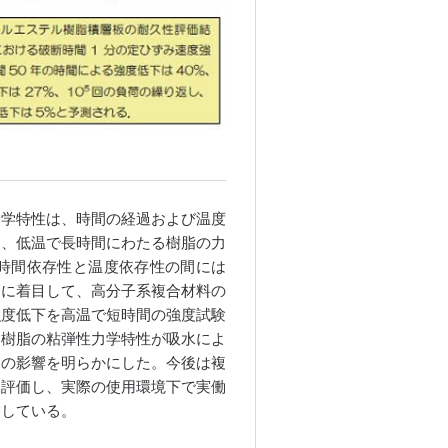
力学特性は、時間の経過および温度
て、低温で長時間にわたる樹脂の力
時間依存性と温度依存性の間には
象に着目して、高分子系複合材料の
強度低下を高温で短時間の強度試験
ス樹脂の粘弾性力学特性が吸水によ
水の影響を明らかにした。今後は複
を評価し、実際の使用環境下で実働
指している。