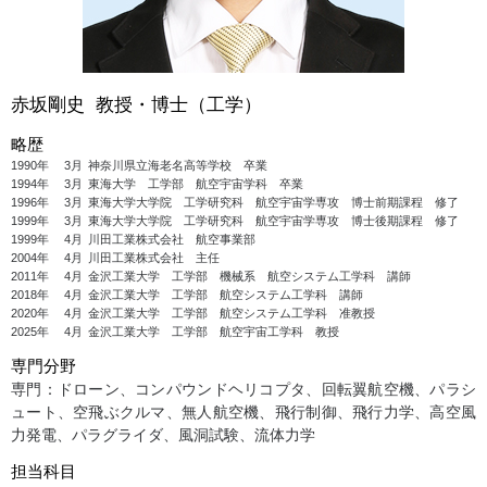
赤坂剛史 教授・博士（工学）
略歴
1990年
3月
神奈川県立海老名高等学校 卒業
1994年
3月
東海大学 工学部 航空宇宙学科 卒業
1996年
3月
東海大学大学院 工学研究科 航空宇宙学専攻 博士前期課程 修了
1999年
3月
東海大学大学院 工学研究科 航空宇宙学専攻 博士後期課程 修了
1999年
4月
川田工業株式会社 航空事業部
2004年
4月
川田工業株式会社 主任
2011年
4月
金沢工業大学 工学部 機械系 航空システム工学科 講師
2018年
4月
金沢工業大学 工学部 航空システム工学科 講師
2020年
4月
金沢工業大学 工学部 航空システム工学科 准教授
2025年
4月
金沢工業大学 工学部 航空宇宙工学科 教授
専門分野
専門：ドローン、コンパウンドヘリコプタ、回転翼航空機、パラシ
ュート、空飛ぶクルマ、無人航空機、飛行制御、飛行力学、高空風
力発電、パラグライダ、風洞試験、流体力学
担当科目