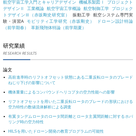
航空宇宙工学入門とキャリアデザイン
機械系製図Ⅰ
プロジェクト
デザインⅡ
工業概論
航空宇宙工学概論
航空制御工学
プロジェク
トデザインⅢ（赤坂剛史研究室）
振動工学 航空システム専門実
験・演習A
モビリティ工学研究（赤坂剛史）
ドローン設計特論
（前学期春）
革新飛翔体特論（前学期夏）
研究業績
RESEARCH RESULTS
論文
高前進率時のリフトオフセット状態にある二重反転ロータのブレード
ねじり下げの影響について
機体重量によるコンパウンドヘリコプタの空力性能への影響
リフトオフセットを用いた二重反転ロータのブレードの形状における
空力特性の数値流体解析による調査
有翼タンデムロータのロータ間距離とロータ主翼間距離に対するホバ
リング時の空力特性
HILSを用いたドローン開発の教育プログラムの可能性