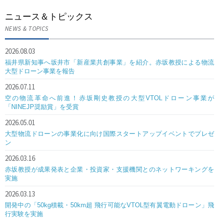
ニュース＆トピックス
NEWS & TOPICS
2026.08.03
福井県新知事へ坂井市「新産業共創事業」を紹介。赤坂教授による物流
大型ドローン事業を報告
2026.07.11
空の物流革命へ前進！赤坂剛史教授の大型VTOLドローン事業が
「NINEJP奨励賞」を受賞
2026.05.01
大型物流ドローンの事業化に向け国際スタートアップイベントでプレゼ
ン
2026.03.16
赤坂教授が成果発表と企業・投資家・支援機関とのネットワーキングを
実施
2026.03.13
開発中の「50kg積載・50km超 飛行可能なVTOL型有翼電動ドローン」飛
行実験を実施