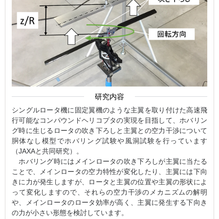
研究内容
シングルロータ機に固定翼機のような主翼を取り付けた高速飛
行可能なコンパウンドヘリコプタの実現を目指して、ホバリン
グ時に生じるロータの吹き下ろしと主翼との空力干渉について
胴体なし模型でホバリング試験や風洞試験を行っています
（JAXAと共同研究）。
ホバリング時にはメインロータの吹き下ろしが主翼に当たる
ことで、メインロータの空力特性が変化したり、主翼には下向
きに力が発生しますが、ロータと主翼の位置や主翼の形状によ
って変化しますので、それらの空力干渉のメカニズムの解明
や、メインロータのロータ効率が高く、主翼に発生する下向き
の力が小さい形態を検討しています。