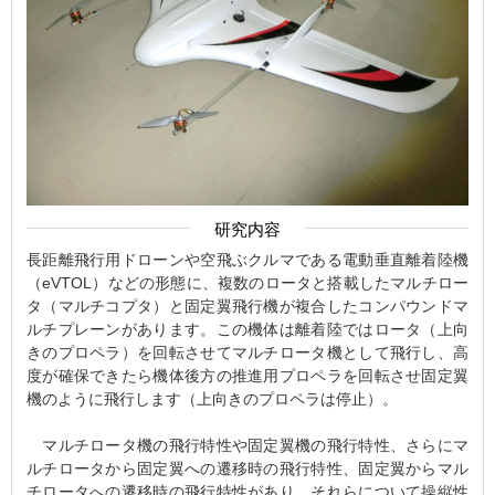
研究内容
長距離飛行用ドローンや空飛ぶクルマである電動垂直離着陸機
（eVTOL）などの形態に、複数のロータと搭載したマルチロー
タ（マルチコプタ）と固定翼飛行機が複合したコンパウンドマ
ルチプレーンがあります。この機体は離着陸ではロータ（上向
きのプロペラ）を回転させてマルチロータ機として飛行し、高
度が確保できたら機体後方の推進用プロペラを回転させ固定翼
機のように飛行します（上向きのプロペラは停止）。
マルチロータ機の飛行特性や固定翼機の飛行特性、さらにマ
ルチロータから固定翼への遷移時の飛行特性、固定翼からマル
チロータへの遷移時の飛行特性があり、それらについて操縦性