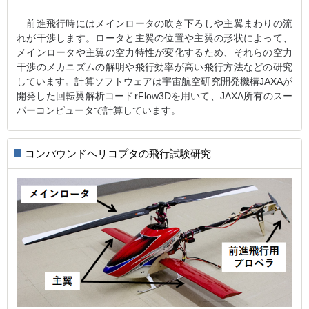
前進飛行時にはメインロータの吹き下ろしや主翼まわりの流
れが干渉します。ロータと主翼の位置や主翼の形状によって、
メインロータや主翼の空力特性が変化するため、それらの空力
干渉のメカニズムの解明や飛行効率が高い飛行方法などの研究
しています。計算ソフトウェアは宇宙航空研究開発機構JAXAが
開発した回転翼解析コードrFlow3Dを用いて、JAXA所有のスー
パーコンピュータで計算しています。
コンパウンドヘリコプタの飛行試験研究