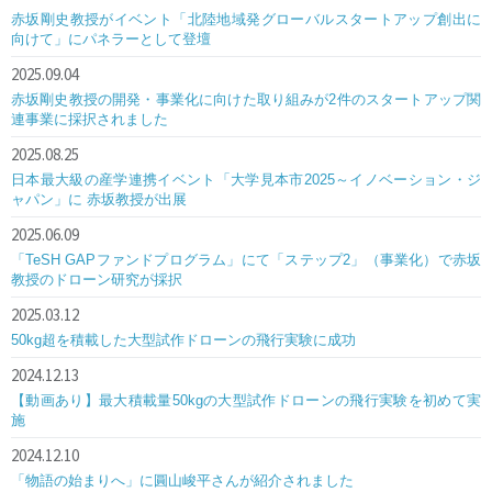
赤坂剛史教授がイベント「北陸地域発グローバルスタートアップ創出に
向けて」にパネラーとして登壇
2025.09.04
赤坂剛史教授の開発・事業化に向けた取り組みが2件のスタートアップ関
連事業に採択されました
2025.08.25
日本最大級の産学連携イベント「大学見本市2025～イノベーション・ジ
ャパン」に 赤坂教授が出展
2025.06.09
「TeSH GAPファンドプログラム」にて「ステップ2」（事業化）で赤坂
教授のドローン研究が採択
2025.03.12
50kg超を積載した大型試作ドローンの飛行実験に成功
2024.12.13
【動画あり】最大積載量50kgの大型試作ドローンの飛行実験を初めて実
施
2024.12.10
「物語の始まりへ」に圓山峻平さんが紹介されました