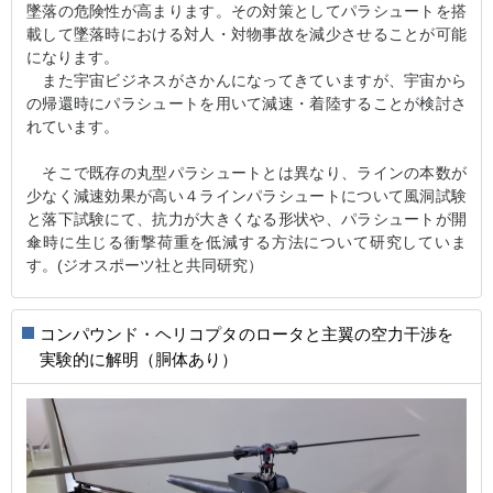
墜落の危険性が高まります。その対策としてパラシュートを搭
載して墜落時における対人・対物事故を減少させることが可能
になります。
また宇宙ビジネスがさかんになってきていますが、宇宙から
の帰還時にパラシュートを用いて減速・着陸することが検討さ
れています。
そこで既存の丸型パラシュートとは異なり、ラインの本数が
少なく減速効果が高い４ラインパラシュートについて風洞試験
と落下試験にて、抗力が大きくなる形状や、パラシュートが開
傘時に生じる衝撃荷重を低減する方法について研究していま
す。(ジオスポーツ社と共同研究）
コンパウンド・ヘリコプタのロータと主翼の空力干渉を
実験的に解明（胴体あり）