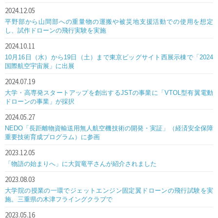
2024.12.05
平野部から山間部への重量物の運搬や被災地支援活動での使用を想定
し、試作ドローンの飛行実験を実施
2024.10.11
10月16日（水）から19日（土）まで東京ビッグサイト西展示棟で「2024
国際航空宇宙展」に出展
2024.07.19
大学・高専発スタートアップを創出するJSTの事業に「VTOL型有翼電動
ドローンの事業」が採択
2024.05.27
NEDO「長距離物資輸送用無人航空機技術の開発・実証」（経済安全保障
重要技術育成プログラム）に参画
2023.12.05
「物語の始まりへ」に大賀竜平さんが紹介されました
2023.08.03
大学院の授業の一環でジェットエンジン固定翼ドローンの飛行試験を実
施。三重県の木津フライングクラブで
2023.05.16