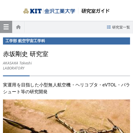
研究室ガイド
≡
研究室一覧
ホーム
工学部 航空宇宙工学科
赤坂剛史 研究室
AKASAKA Takeshi
LABORATORY
実運用を目指した小型無人航空機・ヘリコプタ・eVTOL・パラ
シュート等の研究開発