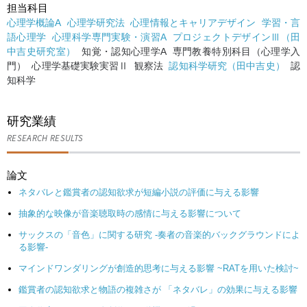
担当科目
心理学概論A
心理学研究法
心理情報とキャリアデザイン
学習・言
語心理学
心理科学専門実験・演習A
プロジェクトデザインⅢ（田
中吉史研究室）
知覚・認知心理学A 専門教養特別科目（心理学入
門） 心理学基礎実験実習Ⅱ 観察法
認知科学研究（田中吉史）
認
知科学
研究業績
RESEARCH RESULTS
論文
ネタバレと鑑賞者の認知欲求が短編小説の評価に与える影響
抽象的な映像が音楽聴取時の感情に与える影響について
サックスの「音色」に関する研究 -奏者の音楽的バックグラウンドによ
る影響-
マインドワンダリングが創造的思考に与える影響 ~RATを用いた検討~
鑑賞者の認知欲求と物語の複雑さが 「ネタバレ」の効果に与える影響