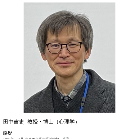
田中吉史 教授・博士（心理学）
略歴
1987年
3月
東京都立富士高等学校 卒業