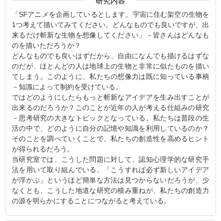
研究内容
「SFアニメを企画しているとします。宇宙に住む架空の生物を
1つ考えて描いてみてください。どんなものでも良いですが、出
来るだけ斬新な生物を想像してください」－皆さんはどんなも
のを描いただろうか？
どんなものでも良いはずだから、自由になんでも描けるはずな
のだが、ほとんどの人は地球上の生物と非常に似たものを描い
てしまう。このように、私たちの想像力は既に知っている事柄
－知識によって制約を受けている。
ではどのようにしたらもっと斬新なアイデアを生み出すことが
出来るのだろうか？このことが近年の人が考える仕組みの研究
－思考研究の大きなトピックとなっている。私たちは普段の生
活の中で、どのように自分の記憶や知識を利用しているのか？
そのことを調べていくことで、私たちの創造性を高めるヒント
が得られるだろう。
当研究室では、こうした問題に対して、認知心理学的な研究手
法を用いて取り組んでいる。「こうすれば必ず新しいアイデア
が浮かぶ」というほど簡単な方法は見つからないだろうが、少
なくとも、こうした地道な研究の積み重ねが、私たちの創造力
の源を明らかにすることにつながると考えている。