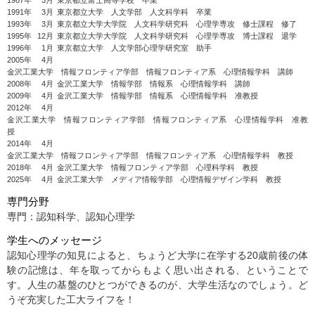
1991年
3月
東京都立大学 人文学部 人文科学科 卒業
1993年
3月
東京都立大学大学院 人文科学研究科 心理学専攻 修士課程 修了
1995年
12月
東京都立大学大学院 人文科学研究科 心理学専攻 博士課程 退学
1996年
1月
東京都立大学 人文学部心理学研究室 助手
2005年
4月
金沢工業大学 情報フロンティア学部 情報フロンティア系 心理情報学科 講師
2008年
4月
金沢工業大学 情報学部 情報系 心理情報学科 講師
2009年
4月
金沢工業大学 情報学部 情報系 心理情報学科 准教授
2012年
4月
金沢工業大学 情報フロンティア学部 情報フロンティア系 心理情報学科 准教
授
2014年
4月
金沢工業大学 情報フロンティア学部 情報フロンティア系 心理情報学科 教授
2018年
4月
金沢工業大学 情報フロンティア学部 心理科学科 教授
2025年
4月
金沢工業大学 メディア情報学部 心理情報デザイン学科 教授
専門分野
専門：認知科学、認知心理学
学生へのメッセージ
認知心理学の知見によると、ちょうど大学に在学する20歳前後の体
験の記憶は、年を取ってからもよく思い出される、ということで
す。人生の基盤のひとつができるのが、大学生活なのでしょう。ど
うぞ充実した工大ライフを！