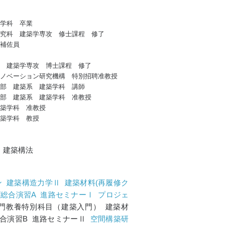
学科 卒業
究科 建築学専攻 修士課程 修了
術補佐員
 建築学専攻 博士課程 修了
イノベーション研究機構 特別招聘准教授
学部 建築系 建築学科 講師
学部 建築系 建築学科 准教授
建築学科 准教授
建築学科 教授
、建築構法
ン
建築構造力学Ⅱ
建築材料(再履修ク
総合演習A
進路セミナーⅠ
プロジェ
門教養特別科目（建築入門） 建築材
総合演習B 進路セミナーⅡ
空間構築研