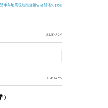
登半島地震現地踏査報告会開催のお知
RESEARCH
TEACHERS
学）