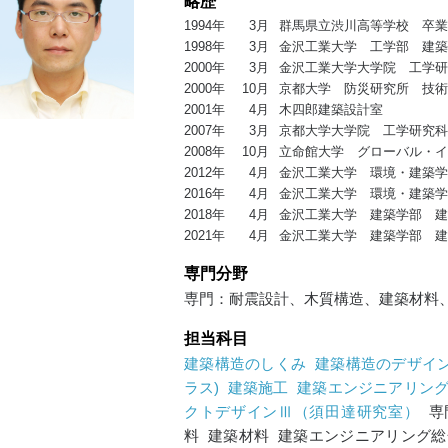
略歴
1994年
3月
群馬県立渋川高等学校 卒業
1998年
3月
金沢工業大学 工学部 建築
2000年
3月
金沢工業大学大学院 工学研
2000年
10月
京都大学 防災研究所 技
2001年
4月
木四郎建築設計室
2007年
3月
京都大学大学院 工学研究科
2008年
10月
立命館大学 グローバル・
2012年
4月
金沢工業大学 環境・建築
2016年
4月
金沢工業大学 環境・建築
2018年
4月
金沢工業大学 建築学部 
2021年
4月
金沢工業大学 建築学部 
専門分野
専門：耐震設計、木質構造、建築材料
担当科目
建築構造のしくみ
建築構造のデザイ
ラス)
建築施工
建築エンジニアリング
クトデザインⅢ（須田達研究室）
専
料 建築材料 建築エンジニアリング