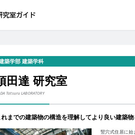
研究室ガイド
建築学部 建築学科
須田達 研究室
DA Tatsuru
LABORATORY
これまでの建築物の構造を理解してより良い建築物
竪穴式住居に始