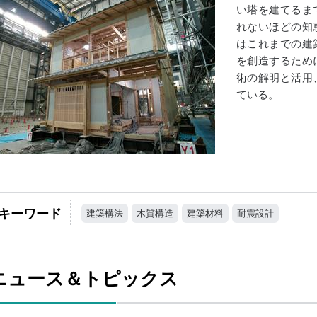
い塔を建てるま
れないほどの知
はこれまでの建
を創造するため
術の解明と活用
ている。
キーワード
建築構法
木質構造
建築材料
耐震設計
ニュース＆トピックス