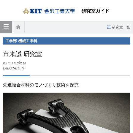
研究室ガイド
≡
研究室一覧
ホーム
工学部 機械工学科
市来誠 研究室
ICHIKI Makoto
LABORATORY
先進複合材料のモノづくり技術を探究