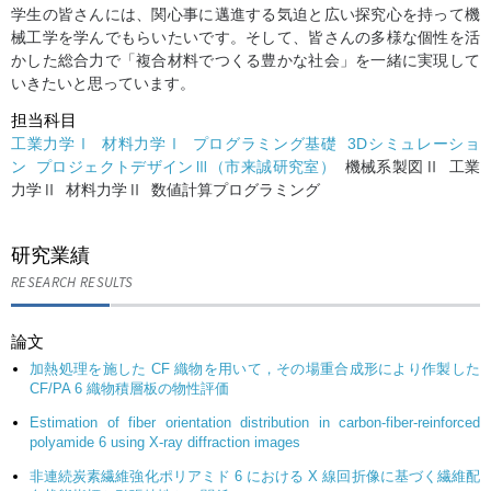
学生の皆さんには、関心事に邁進する気迫と広い探究心を持って機
械工学を学んでもらいたいです。そして、皆さんの多様な個性を活
かした総合力で「複合材料でつくる豊かな社会」を一緒に実現して
いきたいと思っています。
担当科目
工業力学Ⅰ
材料力学Ⅰ
プログラミング基礎
3Dシミュレーショ
ン
プロジェクトデザインⅢ（市来誠研究室）
機械系製図Ⅱ 工業
力学Ⅱ 材料力学Ⅱ 数値計算プログラミング
研究業績
RESEARCH RESULTS
論文
加熱処理を施した CF 織物を用いて，その場重合成形により作製した
CF/PA 6 織物積層板の物性評価
Estimation of fiber orientation distribution in carbon-fiber-reinforced
polyamide 6 using X-ray diffraction images
非連続炭素繊維強化ポリアミド 6 における X 線回折像に基づく繊維配