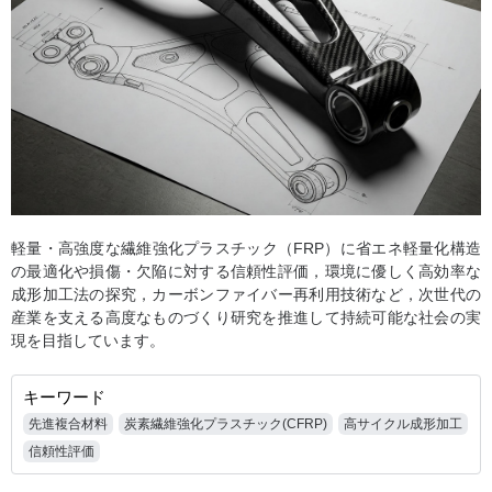
軽量・高強度な繊維強化プラスチック（FRP）に省エネ軽量化構造
の最適化や損傷・欠陥に対する信頼性評価，環境に優しく高効率な
成形加工法の探究，カーボンファイバー再利用技術など，次世代の
産業を支える高度なものづくり研究を推進して持続可能な社会の実
現を目指しています。
キーワード
先進複合材料
炭素繊維強化プラスチック(CFRP)
高サイクル成形加工
信頼性評価