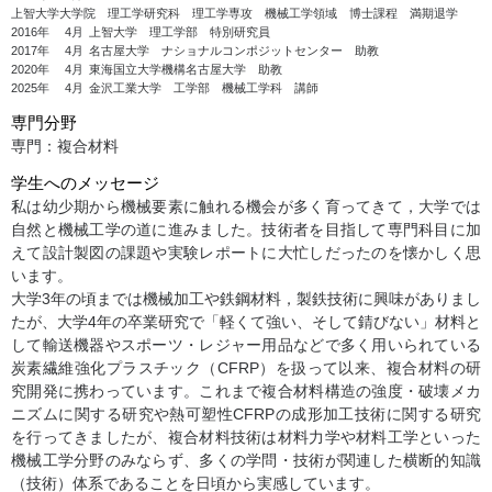
上智大学大学院 理工学研究科 理工学専攻 機械工学領域 博士課程 満期退学
2016年
4月
上智大学 理工学部 特別研究員
2017年
4月
名古屋大学 ナショナルコンポジットセンター 助教
2020年
4月
東海国立大学機構名古屋大学 助教
2025年
4月
金沢工業大学 工学部 機械工学科 講師
専門分野
専門：複合材料
学生へのメッセージ
私は幼少期から機械要素に触れる機会が多く育ってきて，大学では
自然と機械工学の道に進みました。技術者を目指して専門科目に加
えて設計製図の課題や実験レポートに大忙しだったのを懐かしく思
います。
大学3年の頃までは機械加工や鉄鋼材料，製鉄技術に興味がありまし
たが、大学4年の卒業研究で「軽くて強い、そして錆びない」材料と
して輸送機器やスポーツ・レジャー用品などで多く用いられている
炭素繊維強化プラスチック（CFRP）を扱って以来、複合材料の研
究開発に携わっています。これまで複合材料構造の強度・破壊メカ
ニズムに関する研究や熱可塑性CFRPの成形加工技術に関する研究
を行ってきましたが、複合材料技術は材料力学や材料工学といった
機械工学分野のみならず、多くの学問・技術が関連した横断的知識
（技術）体系であることを日頃から実感しています。