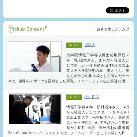
堀陽大
File.1128
大学院情報工学専攻博士前期課程２
年 堀 陽大さん。まもなく社会人と
して新しい一歩を踏み出すKIT金沢工
業大学大学院2年の堀 陽大さん。堀
さんが学びの集大成として選んだテー
マは、趣味のスポーツを題材とした研究、スマートフォンなど身近な機...
松村拓洋
File.1126
情報工学科４年 松村拓洋さん。4月
から社会人としてスタートをきるKIT
金沢工業大学 松村拓洋さん。最新の
ロボット技術について学びたいと奈良
県からKITに進学。課外活動の夢考房
RoboCup＠Homeプロジェクトでは、チームリーダーとして出場したR...