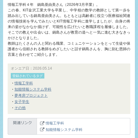
情報工学科４年 鍋島亜由美さん（2026年3月卒業）。
この春、KIT金沢工業大学を卒業し、中学校の数学の教師として第一歩を
踏み出している鍋島亜由美さん。もともとは高齢者に役立つ医療福祉関連
の情報技術を学んでみたいとKIT情報工学科に進学しましたが、自身の将
来の姿がなかなか描けず、可能性を広げたいと教職課程を履修しました。
そこでの教えや出会いは、鍋島さんが教育の道へと一気に進む大きなきっ
かけとなりました。
教師はたくさんの人と関わる職業、コミュニケーションをとって生徒や保
護者から信頼される教師をめざしたいと話す鍋島さんを、胸に刻む恩師の
言葉と合わせてご紹介します。
オンエア日：2026.05.14
登録されているタグ
・
情報工学科
・
知能情報システム学科
・
夢考房プロジェクト
・
女子学生
・
その他
情報工学科
知能情報システム学科