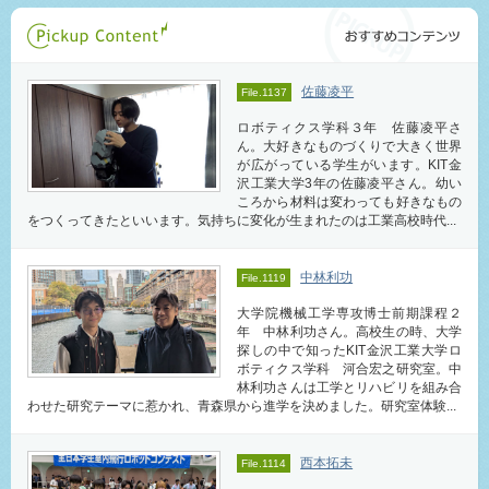
佐藤凌平
File.1137
ロボティクス学科３年 佐藤凌平さ
ん。大好きなものづくりで大きく世界
が広がっている学生がいます。KIT金
沢工業大学3年の佐藤凌平さん。幼い
ころから材料は変わっても好きなもの
をつくってきたといいます。気持ちに変化が生まれたのは工業高校時代...
中林利功
File.1119
大学院機械工学専攻博士前期課程２
年 中林利功さん。高校生の時、大学
探しの中で知ったKIT金沢工業大学ロ
ボティクス学科 河合宏之研究室。中
林利功さんは工学とリハビリを組み合
わせた研究テーマに惹かれ、青森県から進学を決めました。研究室体験...
西本拓未
File.1114