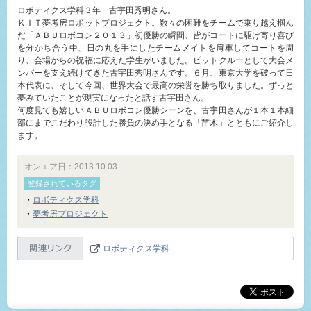
ロボティクス学科３年 古宇田秀明さん。
ＫＩＴ夢考房ロボットプロジェクト。数々の困難をチームで乗り越え掴ん
だ「ＡＢＵロボコン２０１３」初優勝の瞬間、皆がコートに駆け寄り喜び
を分かち合う中、日の丸を手にしたチームメイトを肩車してコートを周
り、会場からの祝福に応えた学生がいました。ピットクルーとして大会メ
ンバーを支え続けてきた古宇田秀明さんです。６月、東京大学を破って日
本代表に、そして今回、世界大会で最高の栄誉を勝ち取りました。ずっと
夢みていたことが現実になったと話す古宇田さん。
何度見ても嬉しいＡＢＵロボコン優勝シーンを、古宇田さんが１本１本細
部にまでこだわり設計した勝負の決め手となる「苗木」とともにご紹介し
ます。
オンエア日：2013.10.03
登録されているタグ
・
ロボティクス学科
・
夢考房プロジェクト
ロボティクス学科