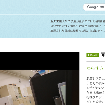
File.933
航空システム
子どもの頃か
を学びたいと
た青木聡吾さ
行機プロジェ
ざした設計に