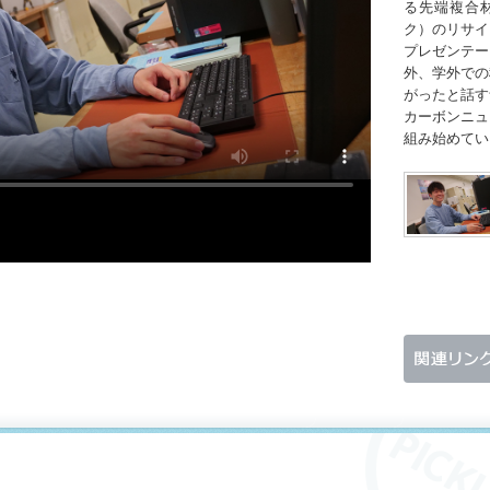
る先端複合材
ク）のリサイ
プレゼンテー
外、学外での
がったと話す
カーボンニュ
組み始めてい