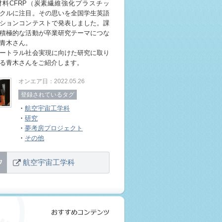
料CFRP（炭素繊維強化プラスチッ
クルに注目。その思いを全国学生英語
ションコンテストで発表しました。課
積極的な活動が卒業研究テーマにつな
青木さん。
ートラル社会実現に向けた研究に取り
る青木さんをご紹介します。
オンエア日：2022.05.26
登録されているタグ
・
航空宇宙工学科
・
研究
・
夢考房プロジェクト
・
その他
航空宇宙工学科