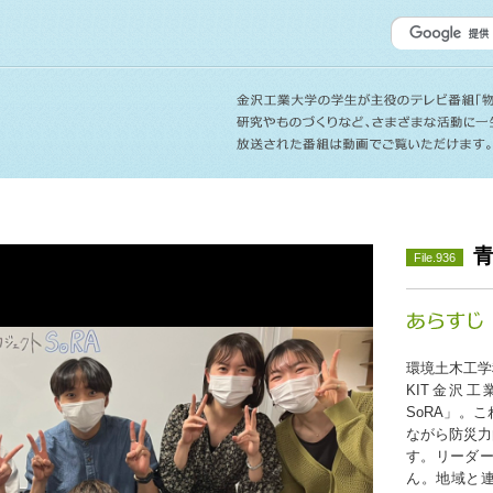
File.936
環境土木工学
KIT金沢
SoRA」。
ながら防災力
す。リーダー
ん。地域と連