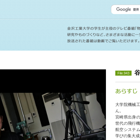
File.943
大学院機械工
ん。
宮崎県出身の
世代の飛行機
航空システム
学びの集大成