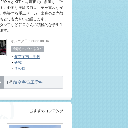
JAXAとKITの共同研究に参画して取
す。必要な実験装置は工夫を重ねなが
。指導する重工メーカー出身の廣光教
もとても大きいと話します。
タッフなど谷口さんの積極的な学生生
ます。
オンエア日：2022.08.04
登録されているタグ
・
航空宇宙工学科
・
研究
・
その他
航空宇宙工学科