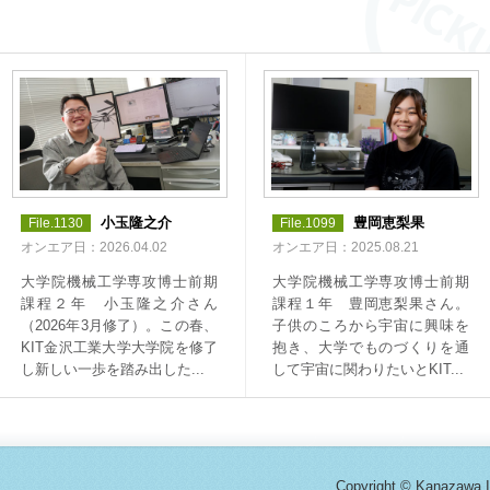
小玉隆之介
豊岡恵梨果
File.1130
File.1099
オンエア日：2026.04.02
オンエア日：2025.08.21
大学院機械工学専攻博士前期
大学院機械工学専攻博士前期
課程２年 小玉隆之介さん
課程１年 豊岡恵梨果さん。
（2026年3月修了）。この春、
子供のころから宇宙に興味を
KIT金沢工業大学大学院を修了
抱き、大学でものづくりを通
し新しい一歩を踏み出した...
して宇宙に関わりたいとKIT...
Copyright
© Kanazawa In