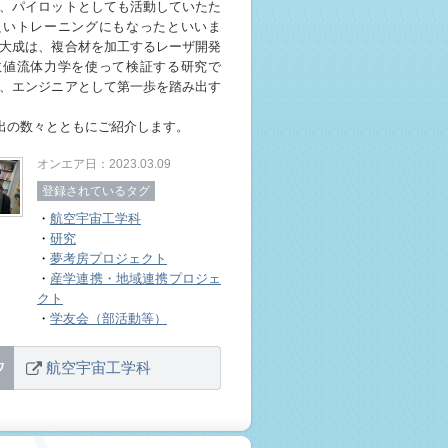
、パイロットとしても活動していたた
良いトレーニングにもなったといいま
大成は、複合材を加工するレーザ開発
数値流体力学を使って検証する研究で
、エンジニアとして第一歩を踏み出す
い出の数々とともにご紹介します。
オンエア日：2023.03.09
登録されているタグ
・
航空宇宙工学科
・
研究
・
夢考房プロジェクト
・
産学連携・地域連携プロジェ
クト
・
学友会（部活動等）
航空宇宙工学科