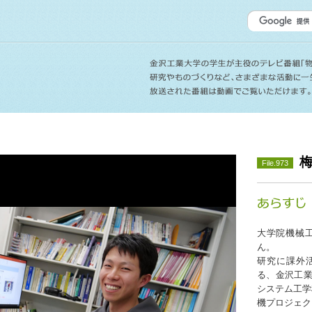
File.973
大学院機械工
ん。
研究に課外
る、金沢工業
システム工学
機プロジェク