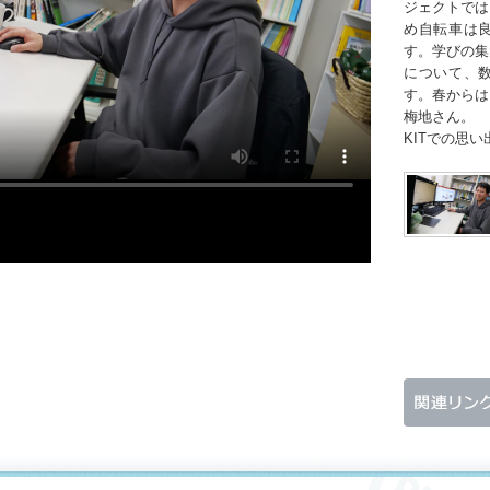
ジェクトでは
め自転車は
す。学びの集
について、
す。春からは
梅地さん。
KITでの思