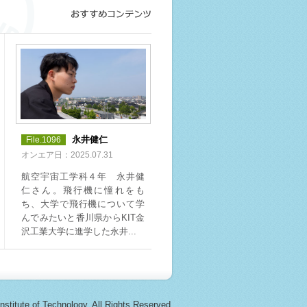
永井健仁
File.1096
オンエア日：2025.07.31
航空宇宙工学科４年 永井健
仁さん。飛行機に憧れをも
ち、大学で飛行機について学
んでみたいと香川県からKIT金
沢工業大学に進学した永井...
-
stitute of Technology.
All Rights Reserved.