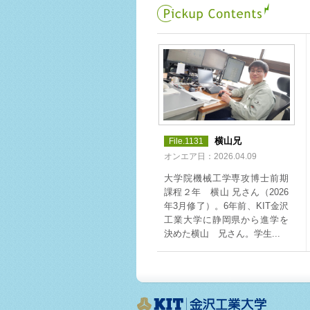
横山兄
File.1131
オンエア日：2026.04.09
大学院機械工学専攻博士前期
課程２年 横山 兄さん（2026
年3月修了）。6年前、KIT金沢
工業大学に静岡県から進学を
決めた横山 兄さん。学生...