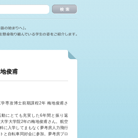
検索
梅地俊甫
学専攻博士前期課程2年 梅地俊甫さ
活動にとても充実した6年間と振り返
大学大学院2年の梅地俊甫さん。航空
科に入学してまもなく夢考房人力飛行
トと自転車同好会に参加。夢考房プロ