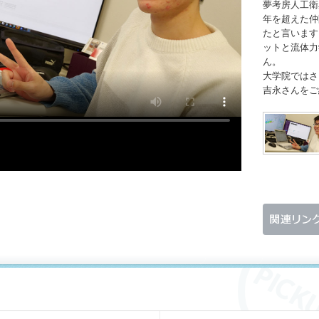
夢考房人工衛
年を超えた仲
たと言います
ットと流体力
ん。
大学院ではさ
吉永さんをご