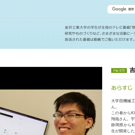
File.979
大学院機械工
ん。
この春からK
翔哉さん。宇
静岡県からK
生が開発した