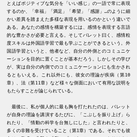
とえばポジティブな気分を「いい感じ」の一語で常に表現
するのか、「幸福」「満足」「希望」「感謝」…のように細
かい差異を踏まえた多様な表現を用いるのかという違いで
ある。あなたの感情を構築するには、感情を表現する言語
的な豊かさが必要と言える。そしてバレット曰く、感情粒
度スキルは外国語学習で最も学ぶことができるという。外
国語学習というと、他者など、自分の外側とのコミュニケ
ーションを目的に置くことが基本だろう。しかしその学び
が、実は自分の内側でのコミュニケーションにも生かされ
るともいえる。これ以外にも、彼女の理論が疾病（第10
章）、法（第11章）など様々な側面において有用な説明を
もたらすことが論じられている。
最後に、私が個人的に最も胸を打たれたのは、バレット
が自身の理論を講演するたびに、「こぶしを振り上げ」ら
れたり、「情動の科学を台無しにした」と言われたりと、
多くの非難を受けていること（第1章）である。それでも彼