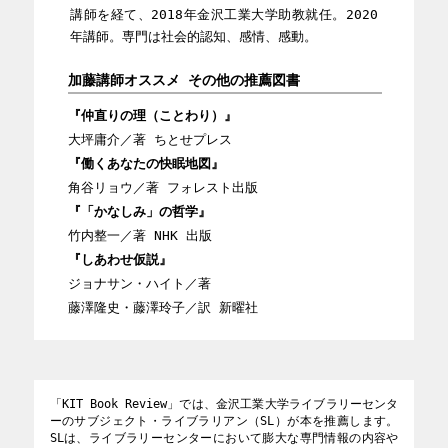
講師を経て、2018年金沢工業大学助教就任。2020
年講師。専門は社会的認知、感情、感動。
加藤講師オススメ その他の推薦図書
『仲直りの理（ことわり）』
大坪庸介／著 ちとせプレス
『働くあなたの快眠地図』
角谷リョウ／著 フォレスト出版
『「かなしみ」の哲学』
竹内整一／著 NHK 出版
『しあわせ仮説』
ジョナサン・ハイト／著
藤澤隆史・藤澤玲子／訳 新曜社
「KIT Book Review」では、金沢工業大学ライブラリーセンタ
ーのサブジェクト・ライブラリアン（SL）が本を推薦します。
SLは、ライブラリーセンターにおいて膨大な専門情報の内容や