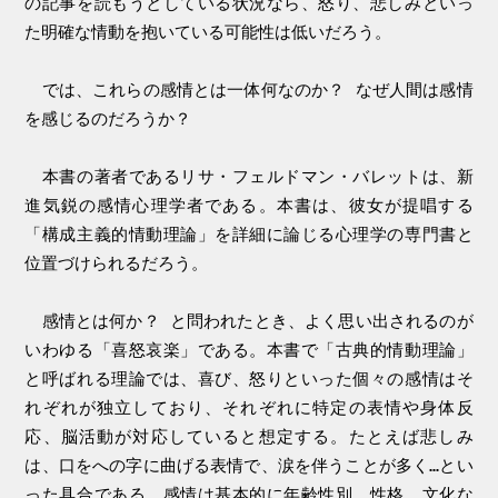
の記事を読もうとしている状況なら、怒り、悲しみといっ
た明確な情動を抱いている可能性は低いだろう。
では、これらの感情とは一体何なのか？ なぜ人間は感情
を感じるのだろうか？
本書の著者であるリサ・フェルドマン・バレットは、新
進気鋭の感情心理学者である。本書は、彼女が提唱する
「構成主義的情動理論」を詳細に論じる心理学の専門書と
位置づけられるだろう。
感情とは何か？ と問われたとき、よく思い出されるのが
いわゆる「喜怒哀楽」である。本書で「古典的情動理論」
と呼ばれる理論では、喜び、怒りといった個々の感情はそ
れぞれが独立しており、それぞれに特定の表情や身体反
応、脳活動が対応していると想定する。たとえば悲しみ
は、口をへの字に曲げる表情で、涙を伴うことが多く…とい
った具合である。感情は基本的に年齢性別、性格、文化な