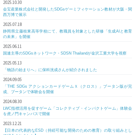
2025.10.30
会宝産業株式会社と開発したSDGsゲーミフィケーション教材が大阪・関
西万博で展示
2025.07.18
静岡県立藤枝東高等学校にて、教職員を対象とした研修「生成AIと教育
の未来」を開催
2025.06.11
国連主導のSDGsネットワーク・SDSN Thailandが金沢工業大学を視察
2025.05.13
「物語の始まりへ」に保科洸成さんが紹介されました
2024.09.05
「THE SDGs アクションカードゲームＸ（クロス）」ブータン版が完
成、ブータンで体験会を開催
2024.08.30
LWC指標活用を促すゲーム「コレクティブ・インパクトゲーム」体験会
を虎ノ門キャンパスで開催
2023.12.21
【日本の代表的なESD（持続可能な開発のための教育）の取り組みとし