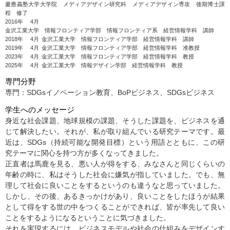
慶應義塾大学大学院 メディアデザイン研究科 メディアデザイン専攻 後期博士課
程 修了
2016年
4月
金沢工業大学 情報フロンティア学部 情報フロンティア系 経営情報学科 講師
2018年
4月
金沢工業大学 情報フロンティア学部 経営情報学科 講師
2019年
4月
金沢工業大学 情報フロンティア学部 経営情報学科 准教授
2023年
4月
金沢工業大学 情報フロンティア学部 経営情報学科 教授
2025年
4月
金沢工業大学 情報デザイン学部 経営情報学科 教授
専門分野
専門：SDGsイノベーション教育、BoPビジネス、SDGsビジネス
学生へのメッセージ
身近な社会課題、地球規模の課題、そうした課題を、ビジネスを通
じて解決したい。それが、私が取り組んでいる研究テーマです。最
近は、SDGs（持続可能な開発目標）という用語とともに、この研
究テーマに関心を持つ方が多くなってきました。
正直者は馬鹿を見る、悪い人が得をする、みなさんと同じくらいの
年齢の時に、私はそうした社会に嫌気が指していました。でも、無
理して社会に良いことをするというのも違うなと思っていました。
しかし、その後、あるきっかけがあり、良いことをしたほうが結果
として得をする世の中をつくることができれば、皆が率先して良い
ことをするようになるということに気づきました。
それを実現するには、ビジネスモデルや社会の仕組みをデザインす