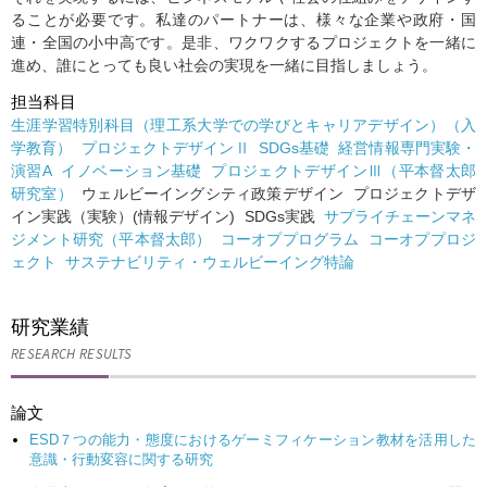
ることが必要です。私達のパートナーは、様々な企業や政府・国
連・全国の小中高です。是非、ワクワクするプロジェクトを一緒に
進め、誰にとっても良い社会の実現を一緒に目指しましょう。
担当科目
生涯学習特別科目（理工系大学での学びとキャリアデザイン）（入
学教育）
プロジェクトデザインⅡ
SDGs基礎
経営情報専門実験・
演習A
イノベーション基礎
プロジェクトデザインⅢ（平本督太郎
研究室）
ウェルビーイングシティ政策デザイン プロジェクトデザ
イン実践（実験）(情報デザイン) SDGs実践
サプライチェーンマネ
ジメント研究（平本督太郎）
コーオププログラム
コーオププロジ
ェクト
サステナビリティ・ウェルビーイング特論
研究業績
RESEARCH RESULTS
論文
ESD７つの能力・態度におけるゲーミフィケーション教材を活用した
意識・行動変容に関する研究