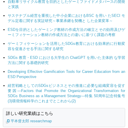
自動車リサイクル教育を目的としたゲーミファイドメタバースの開発
と実践
サステナブル経営を重視した中小企業におけるBSC を用い たSECI モ
デル定着に関する実証研究～事業承継を契機と した企業変革～
ESDを目的としたゲーミング教材の作成方法の確立とその効用及びゲ
ーミフィケーション教材の作成方法との違いに基づく課題の考察
ゲーミフィケーションを活用したSDGs教育における効果的に行動変
容を促進させる手法に関する研究
SDGs 教育・ESD における大学生の ChatGPT を用いた主体的 な学習
方法に関する基礎的研究
Developing Effective Gamification Tools for Career Education from an
ESD Perspective
経営戦略としてのSDGsビジネスとその推進に必要な組織変容を促す
要因—Factors that Promote the Organizational Transformation for
SDGs Business as a Management Strategy—特集 50周年記念特集号
(3)環境情報科学のこれまでとこれから(2)
詳しい研究業績はこちら
平本督太郎 researchmap