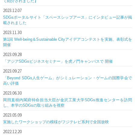
て紹介されました】
2023.12.07
SDGsポータルサイト「スペースシップアース」にインタビュー記事が掲
載されました
2023.11.30
第1回 Well-being＆Sustainable Cityアイデアコンテストを実施、表彰式を
開催
2023.09.28
「アジアSDGsビジネスセミナー」を虎ノ門キャンパスで 開催
2023.09.27
「Beyond SDGs人生ゲーム」がシミュレーション・ゲームの国際学会で
高い評価
2023.06.30
岡田直樹内閣府特命担当大臣が金沢工業大学SDGs推進センターを訪問
し、本学のSDGsの取り組みを視察
2023.05.09
実施したワークショップの模様がフジテレビ系列で全国放映
2022.12.20