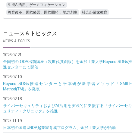
生成AI活用、ゲーミフィケーション
教育改革、国際経営、国際開発 、地方創生
社会起業家教育
ニュース＆トピックス
NEWS & TOPICS
2026.07.21
全国初の ODA出前講座（次世代共創版）を金沢工業大学Beyond SDGs推
進センターにて開催
2026.07.10
Beyond SDGs推進センターと平本研が新学習メソッド「SMILE
Method(TM)」を発表
2026.02.18
サイバーセキュリティおよびAI活用を実践的に支援する「サイバーセキ
ュリティ・クリニック」を推進
2025.11.19
日本初の国連UNDP起業家育成プログラム、金沢工業大学が始動