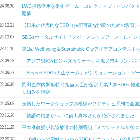
24.08.30
LWC指標活用を促すゲーム「コレクティブ・インパク
開催
23.12.21
【日本の代表的なESD（持続可能な開発のための教育
23.12.07
SDGsポータルサイト「スペースシップアース」にイン
23.11.30
第1回 Well-being＆Sustainable Cityアイデアコ
23.09.28
「アジアSDGsビジネスセミナー」を虎ノ門キャンパスで
23.09.27
「Beyond SDGs人生ゲーム」がシミュレーション・
23.06.30
岡田直樹内閣府特命担当大臣が金沢工業大学SDGs推進
り組みを視察
23.05.09
実施したワークショップの模様がフジテレビ系列で全国
22.12.20
「物語の始まりへ」に前出真希さんが紹介されました
22.11.25
平本准教授が北陸放送の特別番組「ミツケテミ10年後
22.09.28
『10歳からの図解でわかるSDGsアクション』を9月20