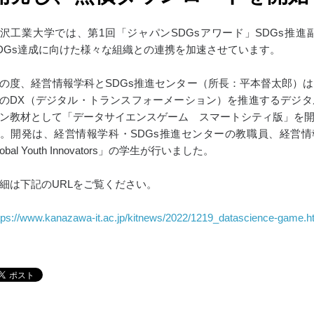
沢工業大学では、第1回「ジャパンSDGsアワード」SDGs推
DGs達成に向けた様々な組織との連携を加速させています。
の度、経営情報学科とSDGs推進センター（所長：平本督太郎）
のDX（デジタル・トランスフォーメーション）を推進するデジ
ン教材として「データサイエンスゲーム スマートシティ版」を
。開発は、経営情報学科・SDGs推進センターの教職員、経営情
lobal Youth Innovators」の学生が行いました。
細は下記のURLをご覧ください。
tps://www.kanazawa-it.ac.jp/kitnews/2022/1219_datascience-game.h