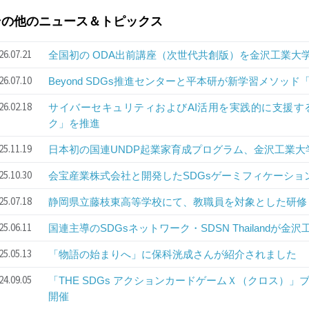
その他のニュース＆トピックス
26.07.21
全国初の ODA出前講座（次世代共創版）を金沢工業大学B
26.07.10
Beyond SDGs推進センターと平本研が新学習メソッド「SMI
26.02.18
サイバーセキュリティおよびAI活用を実践的に支援す
ク」を推進
25.11.19
日本初の国連UNDP起業家育成プログラム、金沢工業大
25.10.30
会宝産業株式会社と開発したSDGsゲーミフィケーショ
25.07.18
静岡県立藤枝東高等学校にて、教職員を対象とした研修
25.06.11
国連主導のSDGsネットワーク・SDSN Thailandが金
25.05.13
「物語の始まりへ」に保科洸成さんが紹介されました
24.09.05
「THE SDGs アクションカードゲームＸ（クロス）
開催