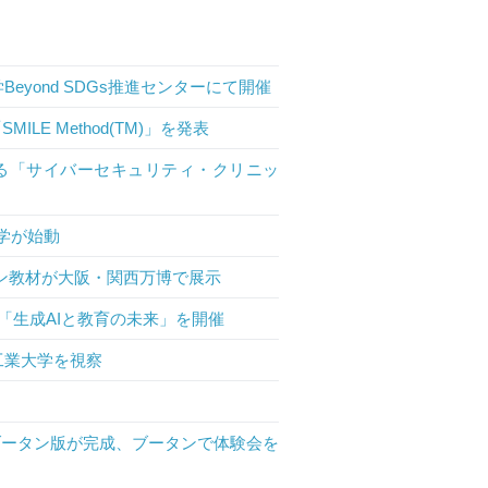
eyond SDGs推進センターにて開催
LE Method(TM)」を発表
る「サイバーセキュリティ・クリニッ
学が始動
ン教材が大阪・関西万博で展示
「生成AIと教育の未来」を開催
沢工業大学を視察
」ブータン版が完成、ブータンで体験会を