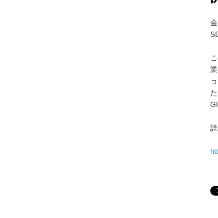
金
S
こ
業
ョ
た
G
詳
ht