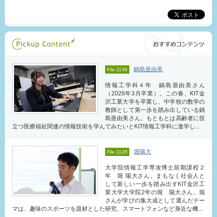
鍋島亜由美
File.1136
情報工学科４年 鍋島亜由美さん
（2026年3月卒業）。この春、KIT金
沢工業大学を卒業し、中学校の数学の
教師として第一歩を踏み出している鍋
島亜由美さん。もともとは高齢者に役
立つ医療福祉関連の情報技術を学んでみたいとKIT情報工学科に進学し...
堀陽大
File.1128
大学院情報工学専攻博士前期課程２
年 堀 陽大さん。まもなく社会人と
して新しい一歩を踏み出すKIT金沢工
業大学大学院2年の堀 陽大さん。堀
さんが学びの集大成として選んだテー
マは、趣味のスポーツを題材とした研究、スマートフォンなど身近な機...