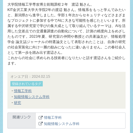
大学院情報工学専攻博士前期課程２年 渡辺 魁さん。
KIT金沢工業大学大学院2年の渡辺 魁さん。情報系をもっと学んでみたい
と、新潟県から進学しました。学部１年次からセキュリティなどさまざま
なプロジェクトに参加する中でAIに大きな可能性を感じたといいます。所
属する中沢研究室で学びの集大成として取り組んでいるテーマは、AIを活
用した交差点での交通量調査の自動化について、計測の精度向上をめざし
たものです。2023年夏、研究室の仲間や教授との共著論文が、情報処理
学会 論文誌ジャーナルの特選論文として表彰されたことは、自身の研究
の社会実装化に向け一層の励みになったに違いありません。この春社会人
として第一歩を踏み出す渡辺さん。
これからの社会に求められる技術者になりたいと話す渡辺さんをご紹介し
ます。
オンエア日：2024.02.15
登録されているタグ
・
情報工学科
・
知能情報システム学科
・
研究
情報工学科
知能情報システム学科