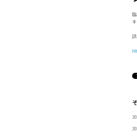
臨
キ
詳
ht
20
20