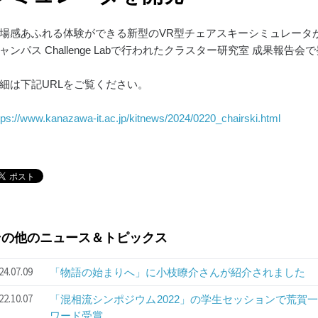
場感あふれる体験ができる新型のVR型チェアスキーシミュレータが
ャンパス Challenge Labで行われたクラスター研究室 成果報告
細は下記URLをご覧ください。
tps://www.kanazawa-it.ac.jp/kitnews/2024/0220_chairski.html
その他のニュース＆トピックス
24.07.09
「物語の始まりへ」に小枝瞭介さんが紹介されました
22.10.07
「混相流シンポジウム2022」の学生セッションで荒賀
ワード受賞