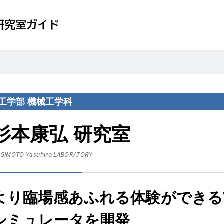
研究室ガイド
工学部 機械工学科
杉本康弘 研究室
GIMOTO Yasuhiro
LABORATORY
より臨場感あふれる体験ができる
シミュレータを開発