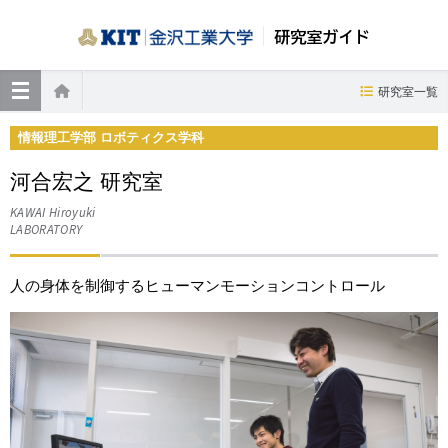
研究室ガイド
≡
研究室一覧
ホーム
情報理工学部 ロボティクス学科
河合宏之 研究室
KAWAI Hiroyuki
LABORATORY
人の身体を制御するヒューマンモーションコントロール