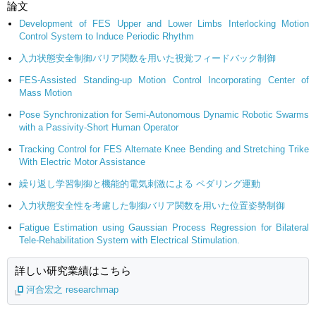
論文
Development of FES Upper and Lower Limbs Interlocking Motion
Control System to Induce Periodic Rhythm
入力状態安全制御バリア関数を用いた視覚フィードバック制御
FES-Assisted Standing-up Motion Control Incorporating Center of
Mass Motion
Pose Synchronization for Semi-Autonomous Dynamic Robotic Swarms
with a Passivity-Short Human Operator
Tracking Control for FES Alternate Knee Bending and Stretching Trike
With Electric Motor Assistance
繰り返し学習制御と機能的電気刺激による ペダリング運動
入力状態安全性を考慮した制御バリア関数を用いた位置姿勢制御
Fatigue Estimation using Gaussian Process Regression for Bilateral
Tele-Rehabilitation System with Electrical Stimulation.
詳しい研究業績はこちら
河合宏之 researchmap