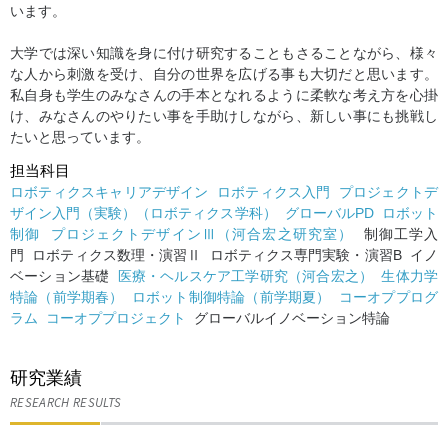
います。
大学では深い知識を身に付け研究することもさることながら、様々
な人から刺激を受け、自分の世界を広げる事も大切だと思います。
私自身も学生のみなさんの手本となれるように柔軟な考え方を心掛
け、みなさんのやりたい事を手助けしながら、新しい事にも挑戦し
たいと思っています。
担当科目
ロボティクスキャリアデザイン
ロボティクス入門
プロジェクトデ
ザイン入門（実験）（ロボティクス学科）
グローバルPD
ロボット
制御
プロジェクトデザインⅢ（河合宏之研究室）
制御工学入
門 ロボティクス数理・演習Ⅱ ロボティクス専門実験・演習B イノ
ベーション基礎
医療・ヘルスケア工学研究（河合宏之）
生体力学
特論（前学期春）
ロボット制御特論（前学期夏）
コーオププログ
ラム
コーオププロジェクト
グローバルイノベーション特論
研究業績
RESEARCH RESULTS