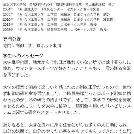
金沢大学大学院 自然科学研究科 機能開発科学専攻 博士後期課程 修了
2004年
4月
法政大学 IT研究センター ポストドクター研究員
2005年
4月
金沢工業大学 工学部 機械系 ロボティクス学科 講師
2010年
4月
金沢工業大学 工学部 機械系 ロボティクス学科 准教授
2018年
4月
金沢工業大学 工学部 ロボティクス学科 教授
2025年
4月
金沢工業大学 情報理工学部 ロボティクス学科 教授
専門分野
専門：制御工学、ロボット制御
学生へのメッセージ
大学進学の際、地元からそれほど離れていない所での独り暮らしに
憧れ、ウィンタースポーツが好きだったこともあり、雪の降る金沢
を選びました。
大学の授業で初めて楽しいと感じたのが制御工学だったので、迷わ
ず制御の研究室を選びました。当時最先端だったロボット制御に携
わったのが、私の研究の始まりです。そして、本学での研究を発展
させるためにフロリダ大学に留学し、筋刺激を用いたリハビリシス
テムに関する研究をスタートさせました。
振り返ると、大きな流れに身を任せながらも多くの人に助けられ、
自分の決断で、自分のやりたい事をやらせてもらってきたように思