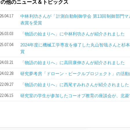
その他のニュース＆トピックス
26.04.17
中林利功さんが「計測自動制御学会 第13回制御部門
表賞を受賞
26.03.03
「物語の始まりへ」に中林利功さんが紹介されました
25.07.04
2024年度に機械工学専攻を修了した丸山智哉さんと杉本真
賞
24.03.21
「物語の始まりへ」に高田康伸さんが紹介されました
24.02.28
研究夢考房「ドローン・ビークルプロジェクト」の活動
22.09.27
「物語の始まりへ」に西尾すみれさんが紹介されました
22.06.15
研究室の学生が参加したコーオプ教育の座談会が、北菱