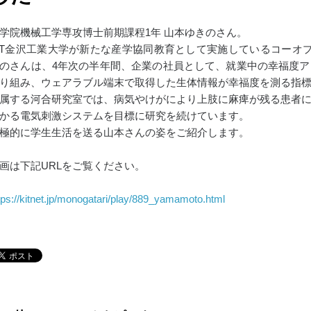
学院機械工学専攻博士前期課程1年 山本ゆきのさん。
IT金沢工業大学が新たな産学協同教育として実施しているコーオ
のさんは、4年次の半年間、企業の社員として、就業中の幸福度
り組み、ウェアラブル端末で取得した生体情報が幸福度を測る指
属する河合研究室では、病気やけがにより上肢に麻痺が残る患者
かる電気刺激システムを目標に研究を続けています。
極的に学生生活を送る山本さんの姿をご紹介します。
画は下記URLをご覧ください。
tps://kitnet.jp/monogatari/play/889_yamamoto.html