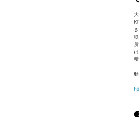
大
K
き
取
所
は
積
動
ht