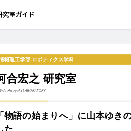
研究室ガイド
情報理工学部 ロボティクス学科
河合宏之 研究室
WAI Hiroyuki
LABORATORY
「物語の始まりへ」に山本ゆき
した