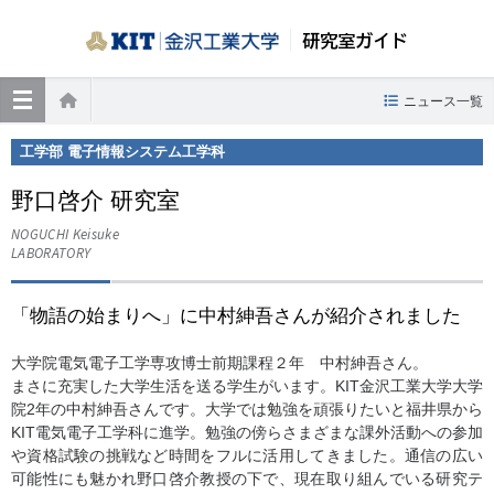
研究室ガイド
≡
ニュース一覧
ホーム
工学部 電子情報システム工学科
野口啓介 研究室
NOGUCHI Keisuke
LABORATORY
「物語の始まりへ」に中村紳吾さんが紹介されました
大学院電気電子工学専攻博士前期課程２年 中村紳吾さん。
まさに充実した大学生活を送る学生がいます。KIT金沢工業大学大学
院2年の中村紳吾さんです。大学では勉強を頑張りたいと福井県から
KIT電気電子工学科に進学。勉強の傍らさまざまな課外活動への参加
や資格試験の挑戦など時間をフルに活用してきました。通信の広い
可能性にも魅かれ野口啓介教授の下で、現在取り組んでいる研究テ