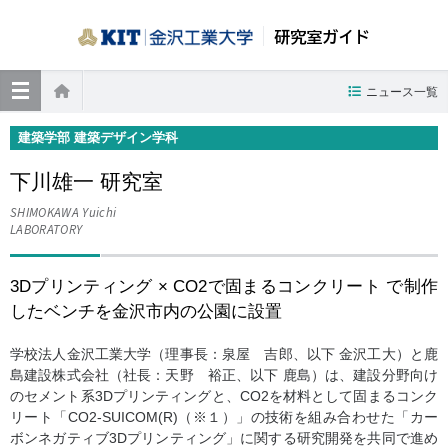
研究室ガイド
≡
ニュース一覧
ホーム
建築学部 建築デザイン学科
下川雄一 研究室
SHIMOKAWA Yuichi
LABORATORY
3Dプリンティング × CO2で固まるコンクリート で制作
したベンチを金沢市内の公園に設置
学校法人金沢工業大学（理事長：泉屋 吉郎、以下 金沢工大）と鹿
島建設株式会社（社長：天野 裕正、以下 鹿島）は、建設分野向け
のセメント系3Dプリンティングと、CO2を材料として固まるコンク
リート「CO2-SUICOM(R)（※１）」の技術を組み合わせた「カー
ボンネガティブ3Dプリンティング」に関する研究開発を共同で進め