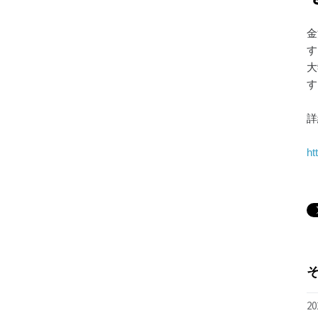
金
す
大
す
詳
ht
20