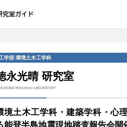
研究室ガイド
工学部 環境土木工学科
徳永光晴 研究室
KUNAGA Mitsuharu
LABORATORY
環境土木工学科・建築学科・心
る能登半島地震現地踏査報告会開