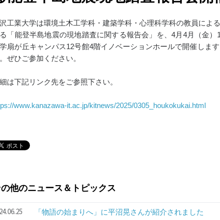
沢工業大学は環境土木工学科・建築学科・心理科学科の教員によ
る「能登半島地震の現地踏査に関する報告会」を、4月4月（金）13
学扇が丘キャンパス12号館4階イノベーションホールで開催しま
。ぜひご参加ください。
細は下記リンク先をご参照下さい。
tps://www.kanazawa-it.ac.jp/kitnews/2025/0305_houkokukai.html
その他のニュース＆トピックス
24.06.25
「物語の始まりへ」に平沼晃さんが紹介されました