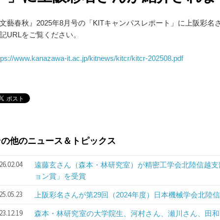
文藝春秋』2025年8月号の「KITキャンパスレポート」に上阪彩
記URLをご覧ください。
tps://www.kanazawa-it.ac.jp/kitnews/kitcr/kitcr-202508.pdf
その他のニュース＆トピックス
26.02.04
遠藤玄さん（森本・林研究室）が精密工学会北陸信越支
ョン賞」を受賞
25.05.23
上阪彩名さんが第29回（2024年度）日本機械学会北陸
23.12.19
森本・林研究室の大学院生、河村さん、瀬川さん、田和