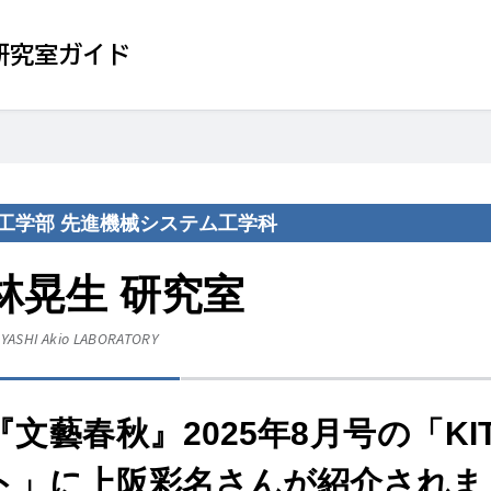
研究室ガイド
工学部 先進機械システム工学科
林晃生 研究室
YASHI Akio
LABORATORY
『文藝春秋』2025年8月号の「K
ト」に上阪彩名さんが紹介されま