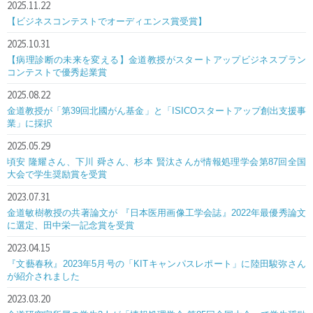
2025.11.22
【ビジネスコンテストでオーディエンス賞受賞】
2025.10.31
【病理診断の未来を変える】金道教授がスタートアップビジネスプラン
コンテストで優秀起業賞
2025.08.22
金道教授が「第39回北國がん基金」と「ISICOスタートアップ創出支援事
業」に採択
2025.05.29
頃安 隆耀さん、下川 舜さん、杉本 賢汰さんが情報処理学会第87回全国
大会で学生奨励賞を受賞
2023.07.31
金道敏樹教授の共著論文が 『日本医用画像工学会誌』2022年最優秀論文
に選定、田中栄一記念賞を受賞
2023.04.15
『文藝春秋』2023年5月号の「KITキャンパスレポート」に陸田駿弥さん
が紹介されました
2023.03.20