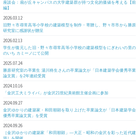
座談会：扇が丘キャンパスの大学建築群が持つ文化的価値を考える【前
編】
2026.03.12
旧野々市尋常高等小学校の建築模型を制作・寄贈し、野々市市から勝原
研究室に感謝状が贈呈
2026.02.13
学生が復元した旧・野々市尋常高等小学校の建築模型をにぎわいの里の
のいち カミーノにて公開
2025.07.24
勝原研究室の卒業生 湯川柊生さんの卒業論文が「日本建築学会優秀卒業
論文賞」を2年連続受賞
2024.10.16
「金沢工大ミライバ」が金沢21世紀美術館主催企画に参加
2024.09.27
金沢ゆかりの建築家・和田順顕を取り上げた卒業論文が「日本建築学会
優秀卒業論文賞」を受賞
2024.09.26
［金沢ゆかりの建築家「和田順顕」―大正・昭和の金沢を彩った近代建
築］を開催