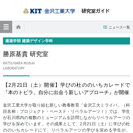
研究室ガイド
≡
ニュース一覧
ホーム
建築学部 建築デザイン学科
勝原基貴 研究室
KATSUHARA Motoki
LABORATORY
【2月21日（土）開催】学びの杜ののいちカレードで
『本のトビラ。自分に出会う新しいアプローチ』が開催
金沢工業大学が取り組む新しい教養教育「金沢工大ミライバ」（科
目名称：プロジェクト・ベースド・リベラルアーツⅠ）では、学生
が石川県内の複数のミュージアムを訪問しながらリベラルアーツの
学びを深めています。その成果として、2月21日（土）に学びの杜
ののいちカレードにて、リベラルアーツの学びを深める学生が、