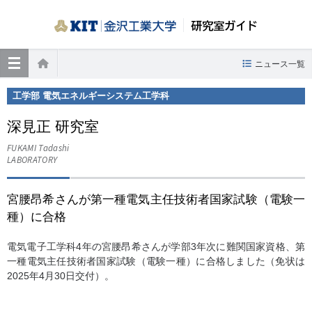
研究室ガイド
≡
ニュース一覧
ホーム
工学部 電気エネルギーシステム工学科
深見正 研究室
FUKAMI Tadashi
LABORATORY
宮腰昂希さんが第一種電気主任技術者国家試験（電験一
種）に合格
電気電子工学科4年の宮腰昂希さんが学部3年次に難関国家資格、第
一種電気主任技術者国家試験（電験一種）に合格しました（免状は
2025年4月30日交付）。