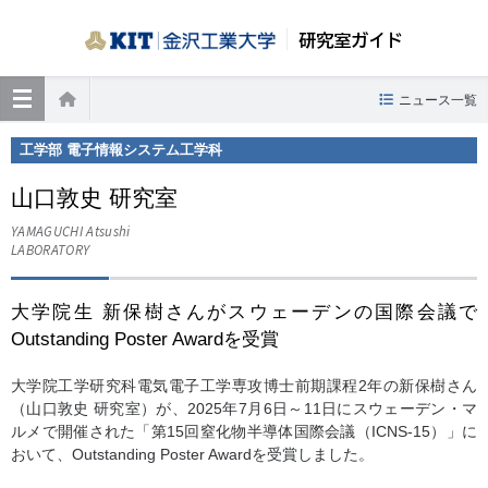
研究室ガイド
≡
ニュース一覧
ホーム
工学部 電子情報システム工学科
山口敦史 研究室
YAMAGUCHI Atsushi
LABORATORY
大学院生 新保樹さんがスウェーデンの国際会議で
Outstanding Poster Awardを受賞
大学院工学研究科電気電子工学専攻博士前期課程2年の新保樹さん
（山口敦史 研究室）が、2025年7月6日～11日にスウェーデン・マ
ルメで開催された「第15回窒化物半導体国際会議（ICNS-15）」に
おいて、Outstanding Poster Awardを受賞しました。