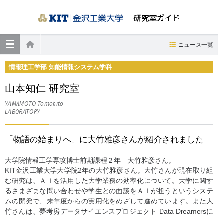
研究室ガイド
≡
ニュース一覧
ホーム
情報理工学部 知能情報システム学科
山本知仁 研究室
YAMAMOTO Tomohito
LABORATORY
「物語の始まりへ」に大竹雅彦さんが紹介されました
大学院情報工学専攻博士前期課程２年 大竹雅彦さん。
KIT金沢工業大学大学院2年の大竹雅彦さん。大竹さんが現在取り組
む研究は、ＡＩを活用した大学業務の効率化について。大学に関す
るさまざまな問い合わせや学生との面談をＡＩが担うというシステ
ムの開発で、来年度からの実用化をめざして進めています。また大
竹さんは、夢考房データサイエンスプロジェクト Data Dreamersに