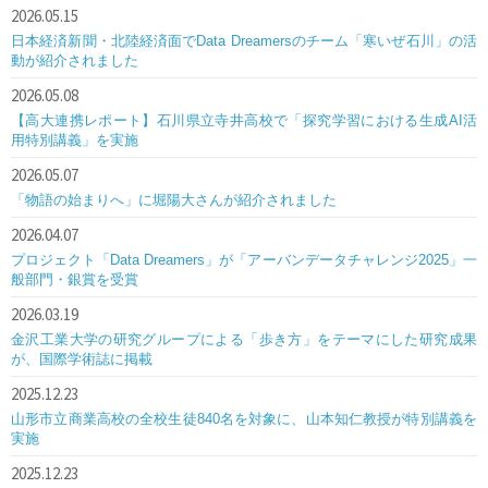
2026.05.15
日本経済新聞・北陸経済面でData Dreamersのチーム「寒いぜ石川」の活
動が紹介されました
2026.05.08
【高大連携レポート】石川県立寺井高校で「探究学習における生成AI活
用特別講義」を実施
2026.05.07
「物語の始まりへ」に堀陽大さんが紹介されました
2026.04.07
プロジェクト「Data Dreamers」が「アーバンデータチャレンジ2025」一
般部門・銀賞を受賞
2026.03.19
金沢工業大学の研究グループによる「歩き方」をテーマにした研究成果
が、国際学術誌に掲載
2025.12.23
山形市立商業高校の全校生徒840名を対象に、山本知仁教授が特別講義を
実施
2025.12.23