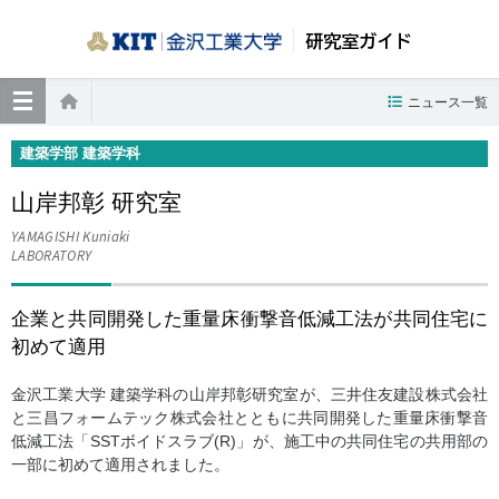
研究室ガイド
≡
ニュース一覧
ホーム
建築学部 建築学科
山岸邦彰 研究室
YAMAGISHI Kuniaki
LABORATORY
企業と共同開発した重量床衝撃音低減工法が共同住宅に
初めて適用
金沢工業大学 建築学科の山岸邦彰研究室が、三井住友建設株式会社
と三昌フォームテック株式会社とともに共同開発した重量床衝撃音
低減工法「SSTボイドスラブ(R)」が、施工中の共同住宅の共用部の
一部に初めて適用されました。