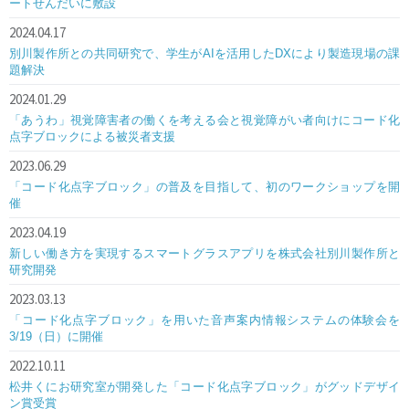
ートせんだいに敷設
2024.04.17
別川製作所との共同研究で、学生がAIを活用したDXにより製造現場の課
題解決
2024.01.29
「あうわ」視覚障害者の働くを考える会と視覚障がい者向けにコード化
点字ブロックによる被災者支援
2023.06.29
「コード化点字ブロック」の普及を目指して、初のワークショップを開
催
2023.04.19
新しい働き方を実現するスマートグラスアプリを株式会社別川製作所と
研究開発
2023.03.13
「コード化点字ブロック」を用いた音声案内情報システムの体験会を
3/19（日）に開催
2022.10.11
松井くにお研究室が開発した「コード化点字ブロック」がグッドデザイ
ン賞受賞