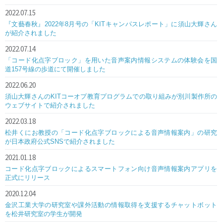
2022.07.15
『文藝春秋』2022年8月号の「KITキャンパスレポート」に須山大輝さん
が紹介されました
2022.07.14
「コード化点字ブロック」を用いた音声案内情報システムの体験会を国
道157号線の歩道にて開催しました
2022.06.20
須山大輝さんのKITコーオプ教育プログラムでの取り組みが別川製作所の
ウェブサイトで紹介されました
2022.03.18
松井くにお教授の「コード化点字ブロックによる音声情報案内」の研究
が日本政府公式SNSで紹介されました
2021.01.18
コード化点字ブロックによるスマートフォン向け音声情報案内アプリを
正式にリリース
2020.12.04
金沢工業大学の研究室や課外活動の情報取得を支援するチャットボット
を松井研究室の学生が開発