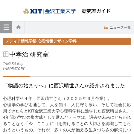
研究室ガイド
≡
ニュース一覧
ホーム
メディア情報学部 心理情報デザイン学科
田中孝治 研究室
TANAKA Koji
LABORATORY
「物語の始まりへ」に西沢晴世さんが紹介されました
心理科学科４年 西沢晴世さん（２０２５年３月卒業）。
心理学の学びを通して、人を知り、人に寄り添い、そして社会に応
用できたらとKIT金沢工業大学心理科学科に進学した西沢晴世さん。
4年間の学びの集大成として選んだテーマは、過去や未来にとらわれ
ることなく「今、ここ」に目を向けることの大切さを認識してもら
おうというもの。それが、多くの人が抱える生きづらさの解消につ