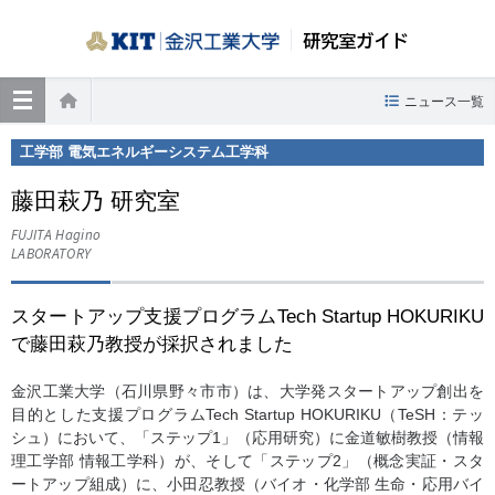
研究室ガイド
≡
ニュース一覧
ホーム
工学部 電気エネルギーシステム工学科
藤田萩乃 研究室
FUJITA Hagino
LABORATORY
スタートアップ支援プログラムTech Startup HOKURIKU
で藤田萩乃教授が採択されました
金沢工業大学（石川県野々市市）は、大学発スタートアップ創出を
目的とした支援プログラムTech Startup HOKURIKU（TeSH：テッ
シュ）において、「ステップ1」（応用研究）に金道敏樹教授（情報
理工学部 情報工学科）が、そして「ステップ2」（概念実証・スタ
ートアップ組成）に、小田忍教授（バイオ・化学部 生命・応用バイ