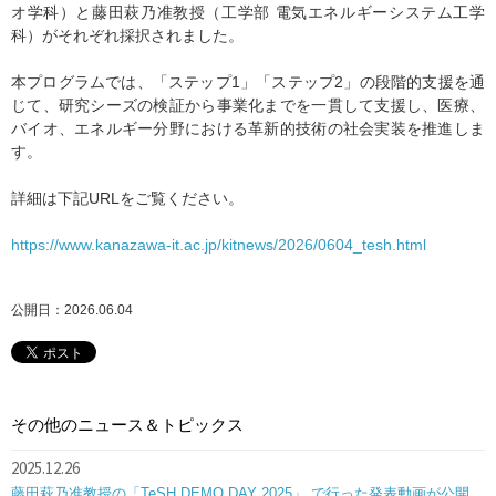
オ学科）と藤田萩乃准教授（工学部 電気エネルギーシステム工学
科）がそれぞれ採択されました。
本プログラムでは、「ステップ1」「ステップ2」の段階的支援を通
じて、研究シーズの検証から事業化までを一貫して支援し、医療、
バイオ、エネルギー分野における革新的技術の社会実装を推進しま
す。
詳細は下記URLをご覧ください。
https://www.kanazawa-it.ac.jp/kitnews/2026/0604_tesh.html
公開日：2026.06.04
その他のニュース＆トピックス
2025.12.26
藤田萩乃准教授の「TeSH DEMO DAY 2025」 で行った発表動画が公開