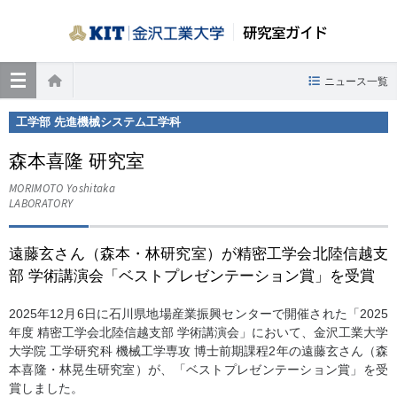
研究室ガイド
≡
ニュース一覧
ホーム
工学部 先進機械システム工学科
森本喜隆 研究室
MORIMOTO Yoshitaka
LABORATORY
遠藤玄さん（森本・林研究室）が精密工学会北陸信越支
部 学術講演会「ベストプレゼンテーション賞」を受賞
2025年12月6日に石川県地場産業振興センターで開催された「2025
年度 精密工学会北陸信越支部 学術講演会」において、金沢工業大学
大学院 工学研究科 機械工学専攻 博士前期課程2年の遠藤玄さん（森
本喜隆・林晃生研究室）が、「ベストプレゼンテーション賞」を受
賞しました。