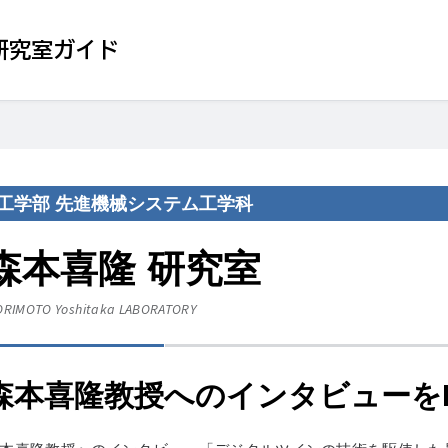
研究室ガイド
工学部 先進機械システム工学科
森本喜隆 研究室
RIMOTO Yoshitaka
LABORATORY
森本喜隆教授へのインタビューをB