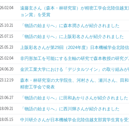
26.02.04
遠藤玄さん（森本・林研究室）が精密工学会北陸信越支
ョン賞」を受賞
25.10.21
「物語の始まりへ」に森本潤さんが紹介されました
25.07.15
「物語の始まりへ」に上阪彩名さんが紹介されました
25.05.23
上阪彩名さんが第29回（2024年度）日本機械学会北陸
25.02.04
非円形加工を可能にする主軸の研究で森本教授の研究グ
24.06.20
金沢工業大学における「デジタルツイン」の取り組みが
23.12.19
森本・林研究室の大学院生、河村さん、瀬川さん、田和
精密工学会で発表
23.06.27
「物語の始まりへ」に田和あかりさんが紹介されました
18.09.21
「物語の始まりへ」に西川輝さんが紹介されました
18.05.15
中川研介さんが日本機械学会北陸信越支部賞学生賞を受