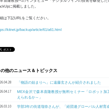
本喜隆教授へのインタビュー「デジタルツインの技術を駆使した
ackUpに掲載しました。
細は下記URLをご覧ください。
tps://kitnet.jp/backup/article/61/a61.html
その他のニュース＆トピックス
26.04.28
「物語の始まりへ」に遠藤玄さんが紹介されました
26.04.17
MEX金沢で森本喜隆教授が無料セミナー「ロボット加
えられるか～」
26.03.10
学部3年の街道瑠奈さんが、「経団連グローバル人材育