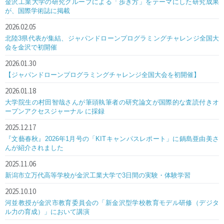
金沢工業大学の研究グループによる「歩き方」をテーマにした研究成果
が、国際学術誌に掲載
2026.02.05
北陸3県代表が集結、ジャパンドローンプログラミングチャレンジ全国大
会を金沢で初開催
2026.01.30
【ジャパンドローンプログラミングチャレンジ全国大会を初開催】
2026.01.18
大学院生の村田智哉さんが筆頭執筆者の研究論文が国際的な査読付きオ
ープンアクセスジャーナル に採録
2025.12.17
『文藝春秋』2026年1月号の「KITキャンパスレポート」に鍋島亜由美さ
んが紹介されました
2025.11.06
新潟市立万代高等学校が金沢工業大学で3日間の実験・体験学習
2025.10.10
河並教授が金沢市教育委員会の「新金沢型学校教育モデル研修（デジタ
ル力の育成）」において講演