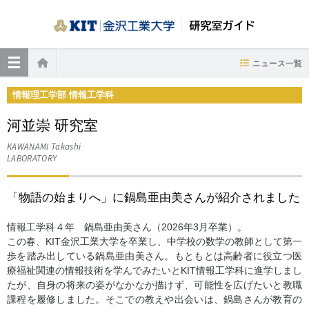
研究室ガイド
≡
ニュース一覧
ホーム
情報理工学部 情報工学科
河並崇 研究室
KAWANAMI Takashi
LABORATORY
「物語の始まりへ」に鍋島亜由美さんが紹介されました
情報工学科４年 鍋島亜由美さん（2026年3月卒業）。
この春、KIT金沢工業大学を卒業し、中学校の数学の教師として第一
歩を踏み出している鍋島亜由美さん。もともとは高齢者に役立つ医
療福祉関連の情報技術を学んでみたいとKIT情報工学科に進学しまし
たが、自身の将来の姿がなかなか描けず、可能性を広げたいと教職
課程を履修しました。そこでの教えや出会いは、鍋島さんが教育の