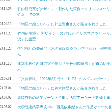
24.11.26
竹内研究室がデザイン・製作した恒例のクリスマスツリ
金沢」で公開
24.01.30
「物語の始まりへ」に針生智也さんが紹介されました
23.11.28
竹内研究室がデザイン・製作したクリスマスツリーがホ
沢」に設置
23.10.20
住宅設計の登竜門「木の家設計グランプリ2023」優秀
ん
23.10.10
建築学科竹内研究室の作品「千枚田図屏風」が道の駅千枚
示
23.07.31
『文藝春秋』2023年8月号の「KITキャンパスレポー
23.07.04
「物語の始まりへ」に鈴木翔登さんが紹介されました
23.07.03
北陸有数の商業ゾーン・片町商店街アーケード改修工事
23.06.02
大学院建築学専攻1年・西尾依歩紀さんの作品が２つの