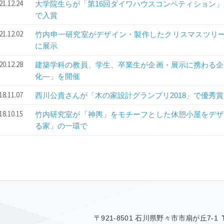
21.12.24
大学院生らが「第16回ダイワハウスコンペティション」
で入賞
21.12.02
竹内申一研究室がデザイン・製作したクリスマスツリー
に展示
20.12.28
建築学科の教員、学生、卒業生が企画・展示に携わる企
化―」を開催
18.11.07
西川公貴さんが「木の家設計グランプリ2018」で優秀賞
18.10.15
竹内研究室が「神輿」をモチーフとした休憩小屋をデザ
る家」の一環で
〒921-8501 石川県野々市市扇が丘7-1