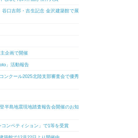
、谷口吉郎・吉生記念 金沢建築館で展
自主企画で開催
oto」活動報告
ンクール2025北陸支部審査会で優秀
登半島地震現地踏査報告会開催のお知
インコンペティション」で1等を受賞
築館で12月22日より開催中