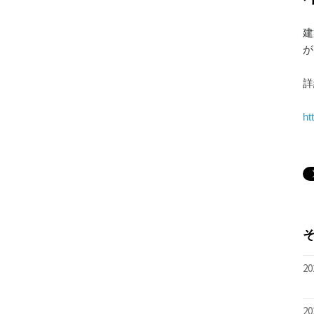
建
が
詳
ht
20
20