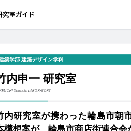
研究室ガイド
建築学部 建築デザイン学科
竹内申一 研究室
KEUCHI Shinichi
LABORATORY
竹内研究室が携わった輪島市朝
本構想案が、輪島市商店街連合会