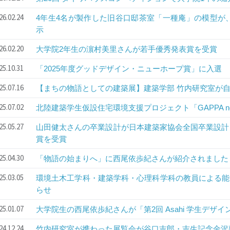
26.02.24
4年生4名が製作した旧谷口邸茶室「一種庵」の模型が
示
26.02.20
大学院2年生の濵村美里さんが若手優秀発表賞を受賞
25.10.31
「2025年度グッドデザイン・ニューホープ賞」に入選
25.07.16
【まちの物語としての建築展】建築学部 竹内研究室が
25.07.02
北陸建築学生仮設住宅環境支援プロジェクト「GAPPA n
25.05.27
山田健太さんの卒業設計が日本建築家協会全国卒業設計コ
賞を受賞
25.04.30
「物語の始まりへ」に西尾依歩紀さんが紹介されました
25.03.05
環境土木工学科・建築学科・心理科学科の教員による能
らせ
25.01.07
大学院生の西尾依歩紀さんが「第2回 Asahi 学生デザ
24.12.24
竹内研究室が携わった展覧会が谷口吉郎・吉生記念金沢建