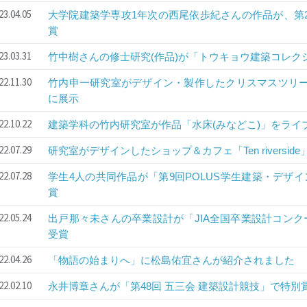
23.04.05
大学院建築学専攻1年次の西尾依歩紀さんの作品が、第
賞
23.03.31
竹中樹さんの修士研究(作品)が「トウキョウ建築コレクシ
22.11.30
竹内申一研究室がデザイン・製作したクリスマスツリー
に展示
22.10.22
建築学科の竹内研究室が作品「水床(みなどこ)」をライ
22.07.29
研究室がデザインしたショップ＆カフェ「Ten riversi
22.07.28
学生4人の共同作品が「第9回POLUS学生建築・デザ
賞
22.05.24
出戸那々未さんの卒業設計が「JIA全国卒業設計コンク
受賞
22.04.26
「物語の始まりへ」に松島佑宜さんが紹介されました
22.02.10
永井博章さんが「第48回 五三会 建築設計競技」で特別