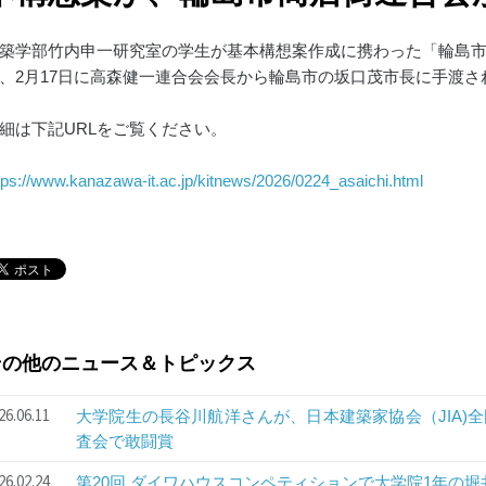
築学部竹内申一研究室の学生が基本構想案作成に携わった「輪島
、2月17日に高森健一連合会会長から輪島市の坂口茂市長に手渡さ
細は下記URLをご覧ください。
tps://www.kanazawa-it.ac.jp/kitnews/2026/0224_asaichi.html
その他のニュース＆トピックス
26.06.11
大学院生の長谷川航洋さんが、日本建築家協会（JIA)
査会で敢闘賞
26.02.24
第20回 ダイワハウスコンペティションで大学院1年の