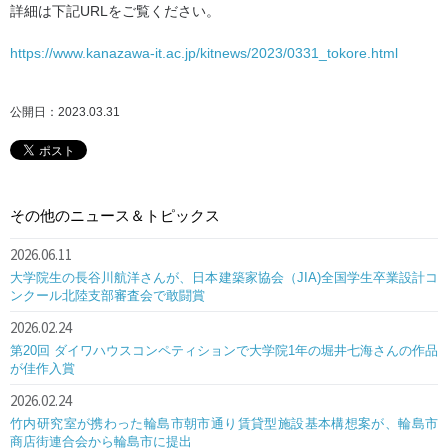
詳細は下記URLをご覧ください。
https://www.kanazawa-it.ac.jp/kitnews/2023/0331_tokore.html
公開日：2023.03.31
その他のニュース＆トピックス
2026.06.11
大学院生の長谷川航洋さんが、日本建築家協会（JIA)全国学生卒業設計コ
ンクール北陸支部審査会で敢闘賞
2026.02.24
第20回 ダイワハウスコンペティションで大学院1年の堀井七海さんの作品
が佳作入賞
2026.02.24
竹内研究室が携わった輪島市朝市通り賃貸型施設基本構想案が、輪島市
商店街連合会から輪島市に提出