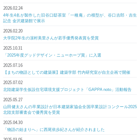
2026.02.24
4年生4名が製作した旧谷口邸茶室「一種庵」の模型が、谷口吉郎・吉生
記念 金沢建築館で展示
2026.02.20
大学院2年生の濵村美里さんが若手優秀発表賞を受賞
2025.10.31
「2025年度グッドデザイン・ニューホープ賞」に入選
2025.07.16
【まちの物語としての建築展】建築学部 竹内研究室が自主企画で開催
2025.07.02
北陸建築学生仮設住宅環境支援プロジェクト「GAPPA noto」活動報告
2025.05.27
山田健太さんの卒業設計が日本建築家協会全国卒業設計コンクール2025
北陸支部審査会で優秀賞を受賞
2025.04.30
「物語の始まりへ」に西尾依歩紀さんが紹介されました
2025.03.05