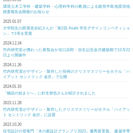
環境土木工学科・建築学科・心理科学科の教員による能登半島地震現地
踏査報告会開催のお知らせ
2025.01.07
大学院生の西尾依歩紀さんが「第2回 Asahi 学生デザインコンペティショ
ン」で1等を受賞
2024.12.24
竹内研究室が携わった展覧会が谷口吉郎・吉生記念金沢建築館で12月22
日より開催中
2024.11.26
竹内研究室がデザイン・製作した恒例のクリスマスツリーをホテル「ハ
イアット セントリック 金沢」で公開
2024.01.30
「物語の始まりへ」に針生智也さんが紹介されました
2023.11.28
竹内研究室がデザイン・製作したクリスマスツリーがホテル「ハイアッ
ト セントリック 金沢」に設置
2023.10.20
住宅設計の登竜門「木の家設計グランプリ2023」優秀賞受賞。 建築学専