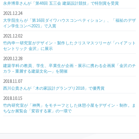
永井博章さんが「第48回 五三会 建築設計競技」で特別賞を受賞
2021.12.24
大学院生らが「第16回ダイワハウスコンペティション」、「福祉のデザ
イン学生コンペ2021」で入賞
2021.12.02
竹内申一研究室がデザイン・製作したクリスマスツリーが「ハイアット
セントリック 金沢」に展示
2020.12.28
建築学科の教員、学生、卒業生が企画・展示に携わる企画展「金沢のチ
カラ－重層する建築文化―」を開催
2018.11.07
西川公貴さんが「木の家設計グランプリ2018」で優秀賞
2018.10.15
竹内研究室が「神輿」をモチーフとした休憩小屋をデザイン・制作。ま
ちなか展覧会「変容する家」の一環で