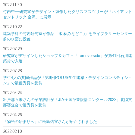
2022.11.30
竹内申一研究室がデザイン・製作したクリスマスツリーが「ハイアット
セントリック 金沢」に展示
2022.10.22
建築学科の竹内研究室が作品「水床(みなどこ)」をライブラリーセンター
前の水面に設置
2022.07.29
研究室がデザインしたショップ＆カフェ「Ten riverside」が第41回石川建
築賞で入選
2022.07.28
学生4人の共同作品が「第9回POLUS学生建築・デザインコンペティショ
ン」で最優秀賞を受賞
2022.05.24
出戸那々未さんの卒業設計が「JIA全国卒業設計コンクール2022」北陸支
部審査会で優秀賞を受賞
2022.04.26
「物語の始まりへ」に松島佑宜さんが紹介されました
2022.02.10