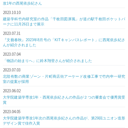
攻1年の西尾依歩紀さん
2023.10.10
建築学科竹内研究室の作品「千枚田図屏風」が道の駅千枚田ポケットパ
ークに11月26日まで展示
2023.07.31
『文藝春秋』2023年8月号の「KITキャンパスレポート」に西尾依歩紀さ
んが紹介されました
2023.07.04
「物語の始まりへ」に鈴木翔登さんが紹介されました
2023.07.03
北陸有数の商業ゾーン・片町商店街アーケード改修工事で竹内申一研究
室の提案が採用
2023.06.02
大学院建築学専攻1年・西尾依歩紀さんの作品が２つの審査会で優秀賞受
賞
2023.04.05
大学院建築学専攻1年次の西尾依歩紀さんの作品が、第29回ユニオン造形
デザイン賞で佳作入賞