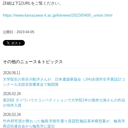
詳細は下記URLをご覧ください。
https://www.kanazawa-it.ac.jp/kitnews/2023/0405_union.html
公開日：2023.04.05
その他のニュース＆トピックス
2026.06.11
大学院生の長谷川航洋さんが、日本建築家協会（JIA)全国学生卒業設計コ
ンクール北陸支部審査会で敢闘賞
2026.02.24
第20回 ダイワハウスコンペティションで大学院1年の堀井七海さんの作品
が佳作入賞
2026.02.24
竹内研究室が携わった輪島市朝市通り賃貸型施設基本構想案が、輪島市
商店街連合会から輪島市に提出