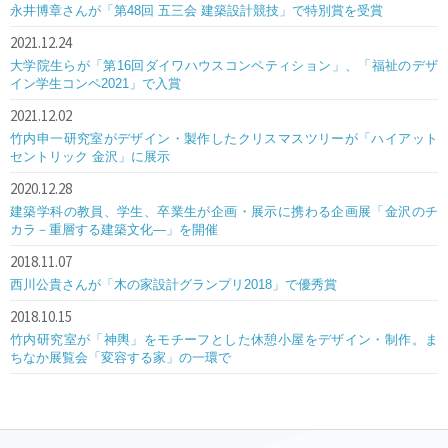
永井博章さんが「第48回 五三会 建築設計競技」で特別賞を受賞
2021.12.24
大学院生らが「第16回ダイワハウスコンペティション」、「福祉のデザ
イン学生コンペ2021」で入賞
2021.12.02
竹内申一研究室がデザイン・製作したクリスマスツリーが「ハイアット
セントリック 金沢」に展示
2020.12.28
建築学科の教員、学生、卒業生が企画・展示に携わる企画展「金沢のチ
カラ－重層する建築文化―」を開催
2018.11.07
西川公貴さんが「木の家設計グランプリ2018」で優秀賞
2018.10.15
竹内研究室が「神輿」をモチーフとした休憩小屋をデザイン・制作。ま
ちなか展覧会「変容する家」の一環で