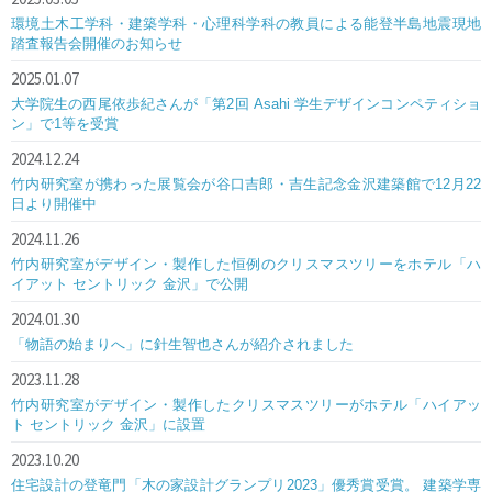
環境土木工学科・建築学科・心理科学科の教員による能登半島地震現地
踏査報告会開催のお知らせ
2025.01.07
大学院生の西尾依歩紀さんが「第2回 Asahi 学生デザインコンペティショ
ン」で1等を受賞
2024.12.24
竹内研究室が携わった展覧会が谷口吉郎・吉生記念金沢建築館で12月22
日より開催中
2024.11.26
竹内研究室がデザイン・製作した恒例のクリスマスツリーをホテル「ハ
イアット セントリック 金沢」で公開
2024.01.30
「物語の始まりへ」に針生智也さんが紹介されました
2023.11.28
竹内研究室がデザイン・製作したクリスマスツリーがホテル「ハイアッ
ト セントリック 金沢」に設置
2023.10.20
住宅設計の登竜門「木の家設計グランプリ2023」優秀賞受賞。 建築学専