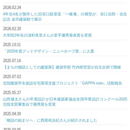
2026.02.24
4年生4名が製作した旧谷口邸茶室「一種庵」の模型が、谷口吉郎・吉生
記念 金沢建築館で展示
2026.02.20
大学院2年生の濵村美里さんが若手優秀発表賞を受賞
2025.10.31
「2025年度グッドデザイン・ニューホープ賞」に入選
2025.07.16
【まちの物語としての建築展】建築学部 竹内研究室が自主企画で開催
2025.07.02
北陸建築学生仮設住宅環境支援プロジェクト「GAPPA noto」活動報告
2025.05.27
山田健太さんの卒業設計が日本建築家協会全国卒業設計コンクール2025
北陸支部審査会で優秀賞を受賞
2025.04.30
「物語の始まりへ」に西尾依歩紀さんが紹介されました
2025.03.05