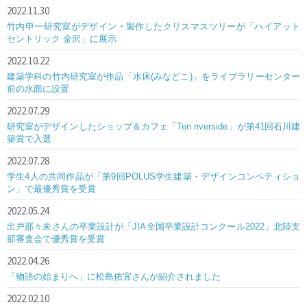
2022.11.30
竹内申一研究室がデザイン・製作したクリスマスツリーが「ハイアット
セントリック 金沢」に展示
2022.10.22
建築学科の竹内研究室が作品「水床(みなどこ)」をライブラリーセンター
前の水面に設置
2022.07.29
研究室がデザインしたショップ＆カフェ「Ten riverside」が第41回石川建
築賞で入選
2022.07.28
学生4人の共同作品が「第9回POLUS学生建築・デザインコンペティショ
ン」で最優秀賞を受賞
2022.05.24
出戸那々未さんの卒業設計が「JIA全国卒業設計コンクール2022」北陸支
部審査会で優秀賞を受賞
2022.04.26
「物語の始まりへ」に松島佑宜さんが紹介されました
2022.02.10