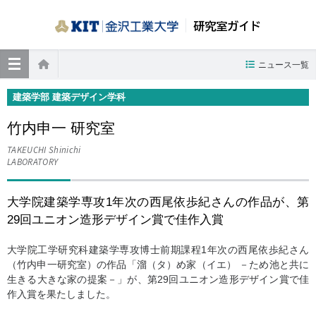
研究室ガイド
≡
ニュース一覧
ホーム
建築学部 建築デザイン学科
竹内申一 研究室
TAKEUCHI Shinichi
LABORATORY
大学院建築学専攻1年次の西尾依歩紀さんの作品が、第
29回ユニオン造形デザイン賞で佳作入賞
大学院工学研究科建築学専攻博士前期課程1年次の西尾依歩紀さん
（竹内申一研究室）の作品「溜（タ）め家（イエ） －ため池と共に
生きる大きな家の提案－」が、第29回ユニオン造形デザイン賞で佳
作入賞を果たしました。