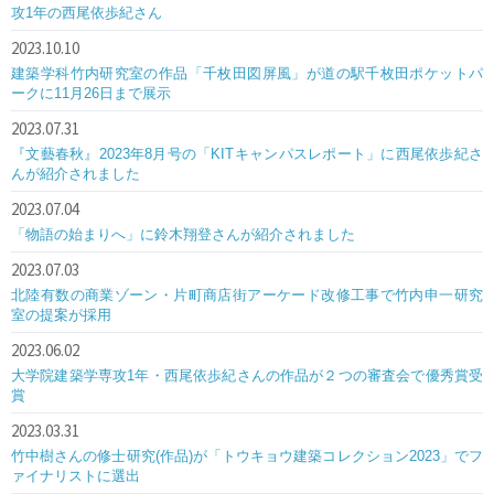
攻1年の西尾依歩紀さん
2023.10.10
建築学科竹内研究室の作品「千枚田図屏風」が道の駅千枚田ポケットパ
ークに11月26日まで展示
2023.07.31
『文藝春秋』2023年8月号の「KITキャンパスレポート」に西尾依歩紀さ
んが紹介されました
2023.07.04
「物語の始まりへ」に鈴木翔登さんが紹介されました
2023.07.03
北陸有数の商業ゾーン・片町商店街アーケード改修工事で竹内申一研究
室の提案が採用
2023.06.02
大学院建築学専攻1年・西尾依歩紀さんの作品が２つの審査会で優秀賞受
賞
2023.03.31
竹中樹さんの修士研究(作品)が「トウキョウ建築コレクション2023」でフ
ァイナリストに選出