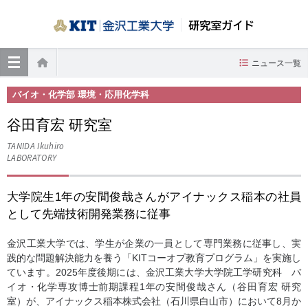
研究室ガイド
≡
ニュース一覧
ホーム
バイオ・化学部 環境・応用化学科
谷田育宏 研究室
TANIDA Ikuhiro
LABORATORY
大学院生1年の安間俊哉さんがアイナックス稲本の社員
として先端技術開発業務に従事
金沢工業大学では、学生が企業の一員として専門業務に従事し、実
践的な問題解決能力を養う「KITコーオプ教育プログラム」を実施し
ています。2025年度後期には、金沢工業大学大学院工学研究科 バ
イオ・化学専攻博士前期課程1年の安間俊哉さん（谷田育宏 研究
室）が、アイナックス稲本株式会社（石川県白山市）において8月か