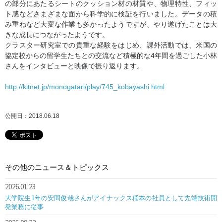
の部分にあたるシートのクッション材の材質や、物理特性、フィッ
ト感などさまざまな面から科学的に検証を行いました。データの積
み重ねなど大変な作業も多かったようですが、やり遂げたことは大
きな成長につながったようです。
クラスター研究室での貴重な経験をはじめ、課外活動では、米国の
協定校からの留学生たちとの交流など積極的な4年間を過ごした小林
さんをインタビューと映像で振り返ります。
http://kitnet.jp/monogatari/play/745_kobayashi.html
公開日：2018.06.18
その他のニュース＆トピックス
2026.01.23
大学院生1年の安間俊哉さんがアイナックス稲本の社員として先端技術開
発業務に従事