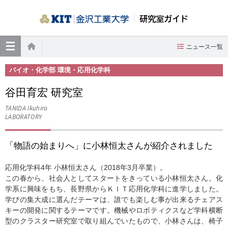
研究室ガイド
≡
ニュース一覧
ホーム
バイオ・化学部 環境・応用化学科
谷田育宏 研究室
TANIDA Ikuhiro
LABORATORY
「物語の始まりへ」に小林恒太さんが紹介されました
応用化学科4年 小林恒太さん（2018年3月卒業）。
この春から、社会人としてスタートをきっている小林恒太さん。化
学系に興味をもち、長野県からＫＩＴ応用化学科に進学しました。
学びの集大成に選んだテーマは、誰でも楽しむ事が出来るチェアス
キーの開発に関するテーマです。機械やロボティクスなど学科横断
型のクラスター研究室で取り組んでいたもので、小林さんは、椅子