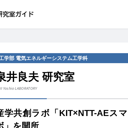
研究室ガイド
工学部 電気エネルギーシステム工学科
泉井良夫 研究室
UI Yoshio
LABORATORY
産学共創ラボ「KIT×NTT-AE
ボ」を開所