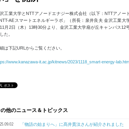
沢工業大学とNTTアノードエナジー株式会社（以下：NTTアノー
 NTT-AEスマートエネルギーラボ」（所長：泉井良夫 金沢工業大
11月2日（木）13時30分より、金沢工業大学扇が丘キャンパス1
した。
細は下記URLからご覧ください。
tps://www.kanazawa-it.ac.jp/kitnews/2023/1118_smart-energy-lab.htm
その他のニュース＆トピックス
25.09.02
「物語の始まりへ」に髙井貫汰さんが紹介されました