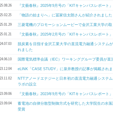
25.08.26
『文藝春秋』2025年9月号の「KITキャンパスレポー
25.02.25
「物語の始まりへ」に冨家信太朗さんが紹介されました
25.01.29
三菱電機のプロモーションムービーで金沢工業大学の取
25.01.21
『文藝春秋』2025年2月号の「KITキャンパスレポー
24.07.03
脱炭素を目指す金沢工業大学の直流電力融通システムが『
れました
24.06.10
国際電気標準会議（IEC）ワーキンググループ委員が直
23.12.04
eLINK「CASE STUDY」に泉井教授の記事が掲載され
23.11.02
NTTアノードエナジーと日本初の直流電力融通システ
ラボの設立
23.09.06
『文藝春秋』2023年9月号の「KITキャンパスレポー
23.09.04
蓄電池の自律分散型制御方式を研究した大学院生の水落
受賞