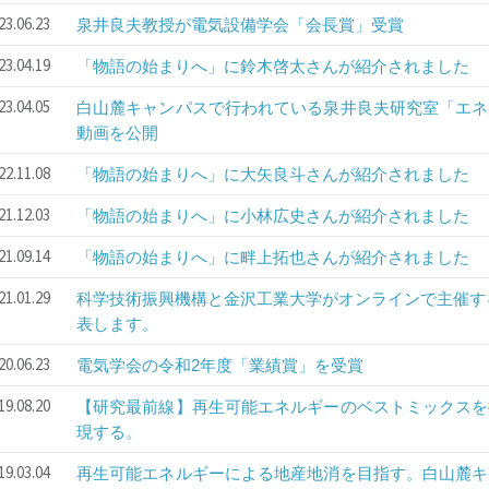
23.06.23
泉井良夫教授が電気設備学会「会長賞」受賞
23.04.19
「物語の始まりへ」に鈴木啓太さんが紹介されました
23.04.05
白山麓キャンパスで行われている泉井良夫研究室「エネ
動画を公開
22.11.08
「物語の始まりへ」に大矢良斗さんが紹介されました
21.12.03
「物語の始まりへ」に小林広史さんが紹介されました
21.09.14
「物語の始まりへ」に畔上拓也さんが紹介されました
21.01.29
科学技術振興機構と金沢工業大学がオンラインで主催す
表します。
20.06.23
電気学会の令和2年度「業績賞」を受賞
19.08.20
【研究最前線】再生可能エネルギーのベストミックスを
現する。
19.03.04
再生可能エネルギーによる地産地消を目指す。白山麓キ