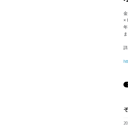
金
×
年
ま
詳
ht
20