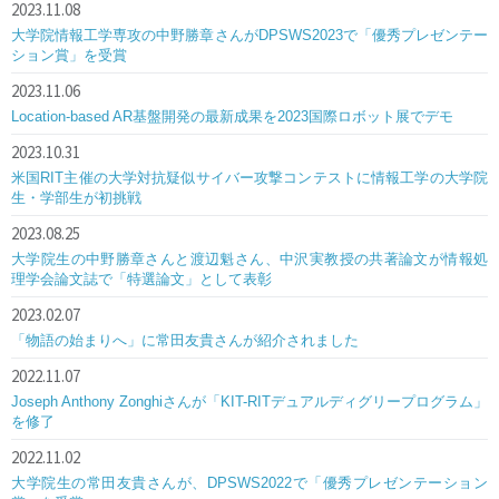
2023.11.08
大学院情報工学専攻の中野勝章さんがDPSWS2023で「優秀プレゼンテー
ション賞」を受賞
2023.11.06
Location-based AR基盤開発の最新成果を2023国際ロボット展でデモ
2023.10.31
米国RIT主催の大学対抗疑似サイバー攻撃コンテストに情報工学の大学院
生・学部生が初挑戦
2023.08.25
大学院生の中野勝章さんと渡辺魁さん、中沢実教授の共著論文が情報処
理学会論文誌で「特選論文」として表彰
2023.02.07
「物語の始まりへ」に常田友貴さんが紹介されました
2022.11.07
Joseph Anthony Zonghiさんが「KIT-RITデュアルディグリープログラム」
を修了
2022.11.02
大学院生の常田友貴さんが、DPSWS2022で「優秀プレゼンテーション