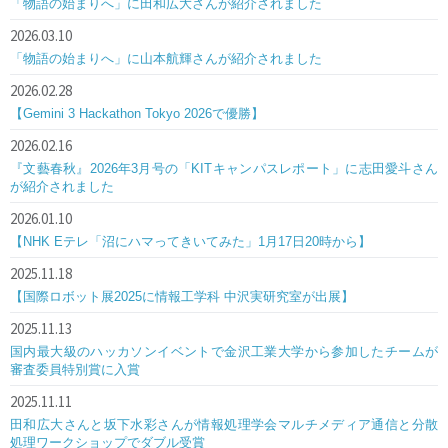
「物語の始まりへ」に田和広大さんが紹介されました
2026.03.10
「物語の始まりへ」に山本航輝さんが紹介されました
2026.02.28
【Gemini 3 Hackathon Tokyo 2026で優勝】
2026.02.16
『文藝春秋』2026年3月号の「KITキャンパスレポート」に志田愛斗さん
が紹介されました
2026.01.10
【NHK Eテレ「沼にハマってきいてみた」1月17日20時から】
2025.11.18
【国際ロボット展2025に情報工学科 中沢実研究室が出展】
2025.11.13
国内最大級のハッカソンイベントで金沢工業大学から参加したチームが
審査委員特別賞に入賞
2025.11.11
田和広大さんと坂下水彩さんが情報処理学会マルチメディア通信と分散
処理ワークショップでダブル受賞