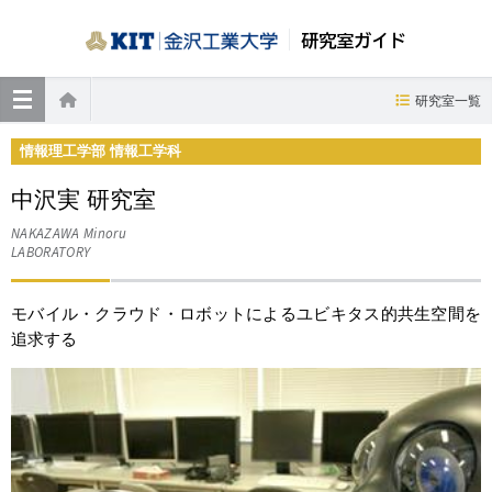
研究室ガイド
≡
研究室一覧
ホーム
情報理工学部 情報工学科
中沢実 研究室
NAKAZAWA Minoru
LABORATORY
モバイル・クラウド・ロボットによるユビキタス的共生空間を
追求する