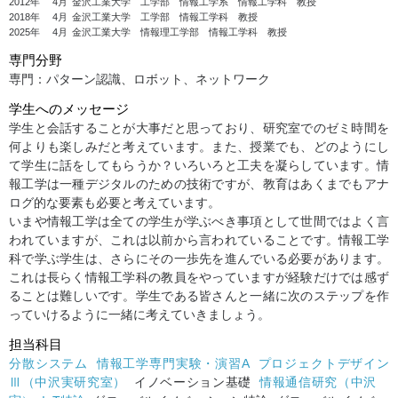
2012年
4月
金沢工業大学 工学部 情報工学系 情報工学科 教授
2018年
4月
金沢工業大学 工学部 情報工学科 教授
2025年
4月
金沢工業大学 情報理工学部 情報工学科 教授
専門分野
専門：パターン認識、ロボット、ネットワーク
学生へのメッセージ
学生と会話することが大事だと思っており、研究室でのゼミ時間を
何よりも楽しみだと考えています。また、授業でも、どのようにし
て学生に話をしてもらうか？いろいろと工夫を凝らしています。情
報工学は一種デジタルのための技術ですが、教育はあくまでもアナ
ログ的な要素も必要と考えています。
いまや情報工学は全ての学生が学ぶべき事項として世間ではよく言
われていますが、これは以前から言われていることです。情報工学
科で学ぶ学生は、さらにその一歩先を進んでいる必要があります。
これは長らく情報工学科の教員をやっていますが経験だけでは感ず
ることは難しいです。学生である皆さんと一緒に次のステップを作
っていけるように一緒に考えていきましょう。
担当科目
分散システム
情報工学専門実験・演習A
プロジェクトデザイン
Ⅲ（中沢実研究室）
イノベーション基礎
情報通信研究（中沢