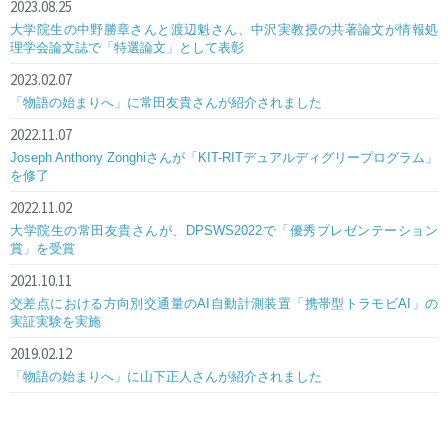
2023.08.25
大学院生の中野勝章さんと渡辺魁さん、中沢実教授の共著論文が情報処
理学会論文誌で「特選論文」として表彰
2023.02.07
「物語の始まりへ」に常田友貴さんが紹介されました
2022.11.07
Joseph Anthony Zonghiさんが「KIT-RITデュアルディグリープログラム」
を修了
2022.11.02
大学院生の常田友貴さんが、DPSWS2022で「優秀プレゼンテーション
賞」を受賞
2021.10.11
交差点における方向別交通量のAI自動計測装置「携帯型トラモビAI」の
実証実験を実施
2019.02.12
「物語の始まりへ」に山下正人さんが紹介されました