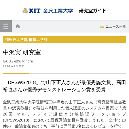
研究室ガイド
≡
ニュース一覧
ホーム
情報理工学部 情報工学科
中沢実 研究室
NAKAZAWA Minoru
LABORATORY
「DPSWS2018」で山下正人さんが最優秀論文賞、高田
裕也さんが優秀デモンストレーション賞を受賞
金沢工業大学大学院情報工学専攻の山下正人さん（研究指導担当教
員 中沢実教授）が脳波を利用した個人認証のシステムを提案で「第
26回 マルチメディア通信と分散処理ワークショップ
(DPSWS2018)」において最優秀論文賞を受賞しました。全体で19
件の一般論文発表のうち、事前に専門家3名によるレビューを得て、