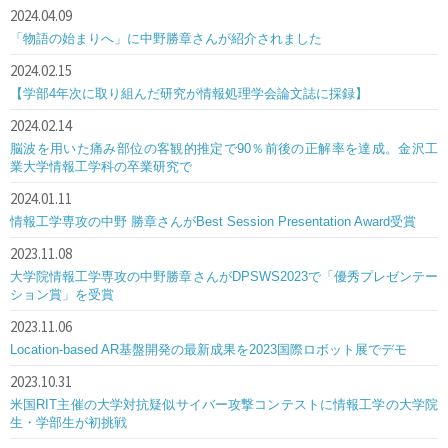
2024.04.09
「物語の始まりへ」に中野勝章さんが紹介されました
2024.02.15
【学部4年次に取り組んだ研究が情報処理学会論文誌に採録】
2024.02.14
脳波を用いた痛み部位の客観的推定で90％前後の正解率を達成。金沢工
業大学情報工学科の卒業研究で
2024.01.11
情報工学専攻の中野 勝章さんがBest Session Presentation Award受賞
2023.11.08
大学院情報工学専攻の中野勝章さんがDPSWS2023で「優秀プレゼンテー
ション賞」を受賞
2023.11.06
Location-based AR基盤開発の最新成果を2023国際ロボット展でデモ
2023.10.31
米国RIT主催の大学対抗疑似サイバー攻撃コンテストに情報工学の大学院
生・学部生が初挑戦