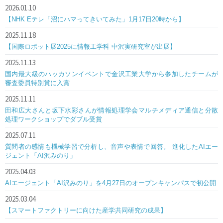
2026.01.10
【NHK Eテレ「沼にハマってきいてみた」1月17日20時から】
2025.11.18
【国際ロボット展2025に情報工学科 中沢実研究室が出展】
2025.11.13
国内最大級のハッカソンイベントで金沢工業大学から参加したチームが
審査委員特別賞に入賞
2025.11.11
田和広大さんと坂下水彩さんが情報処理学会マルチメディア通信と分散
処理ワークショップでダブル受賞
2025.07.11
質問者の感情も機械学習で分析し、音声や表情で回答。 進化したAIエー
ジェント「AI沢みのり」
2025.04.03
AIエージェント「AI沢みのり」を4月27日のオープンキャンパスで初公開
2025.03.04
【スマートファクトリーに向けた産学共同研究の成果】