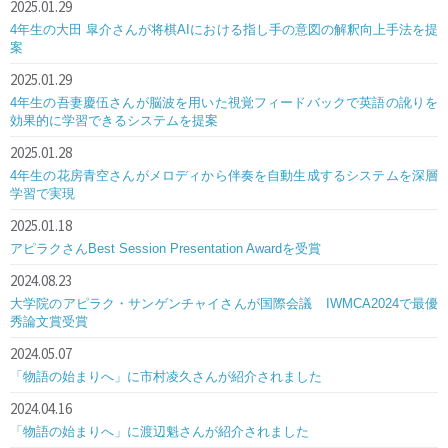
2025.01.29
4年生の大田 皐介さんが将棋AIにおける指し手の意図の解釈向上手法を提
案
2025.01.29
4年生の吾妻慶伍さんが脳波を用いた視覚フィードバックで英語の訛りを
効果的に学習できるシステムを提案
2025.01.28
4年生の花房青空さんがメロディから伴奏を自動生成するシステムを深層
学習で実現
2025.01.18
アピラクさんBest Session Presentation Awardを受賞
2024.08.23
大学院のアピラク・サンゲンチャイさんが国際会議 IWMCA2024で最優
秀論文賞受賞
2024.05.07
「物語の始まりへ」に市村凌久さんが紹介されました
2024.04.16
「物語の始まりへ」に渡辺魁さんが紹介されました