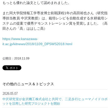
もっとも優れた論文として認めまれました。
また同大学院情報工学専攻博士前期課程1年の高田裕也さん（研究指
導担当教員 中沢実教授）は、栽培レシピを自動生成する水耕栽培シ
ステムの提案で優秀デモンストレーション賞を受賞しました。（高
田さんの「高」ははしご高）
https://www.kanazawa-
it.ac.jp/kitnews/2018/1109_DPSWS2018.html
公開日：2018.11.09
その他のニュース＆トピックス
2026.05.07
中沢研究室が金沢機工株式会社と共同で、二足歩行ヒューマノイドロボ
ットを活用した研究プロジェクトを開始