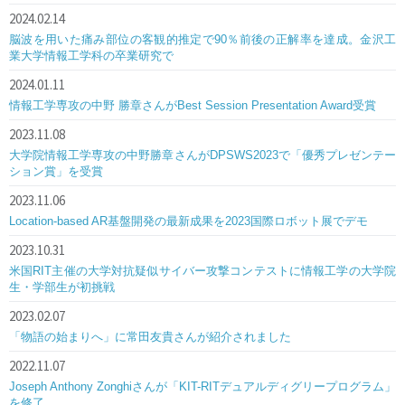
2024.02.14
脳波を用いた痛み部位の客観的推定で90％前後の正解率を達成。金沢工
業大学情報工学科の卒業研究で
2024.01.11
情報工学専攻の中野 勝章さんがBest Session Presentation Award受賞
2023.11.08
大学院情報工学専攻の中野勝章さんがDPSWS2023で「優秀プレゼンテー
ション賞」を受賞
2023.11.06
Location-based AR基盤開発の最新成果を2023国際ロボット展でデモ
2023.10.31
米国RIT主催の大学対抗疑似サイバー攻撃コンテストに情報工学の大学院
生・学部生が初挑戦
2023.02.07
「物語の始まりへ」に常田友貴さんが紹介されました
2022.11.07
Joseph Anthony Zonghiさんが「KIT-RITデュアルディグリープログラム」
を修了