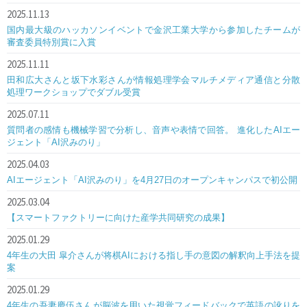
2025.11.13
国内最大級のハッカソンイベントで金沢工業大学から参加したチームが
審査委員特別賞に入賞
2025.11.11
田和広大さんと坂下水彩さんが情報処理学会マルチメディア通信と分散
処理ワークショップでダブル受賞
2025.07.11
質問者の感情も機械学習で分析し、音声や表情で回答。 進化したAIエー
ジェント「AI沢みのり」
2025.04.03
AIエージェント「AI沢みのり」を4月27日のオープンキャンパスで初公開
2025.03.04
【スマートファクトリーに向けた産学共同研究の成果】
2025.01.29
4年生の大田 皐介さんが将棋AIにおける指し手の意図の解釈向上手法を提
案
2025.01.29
4年生の吾妻慶伍さんが脳波を用いた視覚フィードバックで英語の訛りを