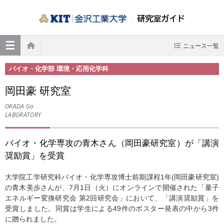
研究室ガイド
≡
ニュース一覧
ホーム
バイオ・化学部 環境・応用化学科
岡田豪 研究室
OKADA Go
LABORATORY
バイオ・化学専攻の青木さん（岡田豪研究室）が「講演
奨励賞」を受賞
大学院工学研究科バイオ・化学専攻博士前期課程1年(岡田豪研究室)
の青木美歩さんが、7月1日（火）にオンラインで開催された「量子
エネルギー変換研究会 第2回研究会」において、「講演奨励賞」を
受賞しました。同賞は学生による49件のポスター発表の中から3件
に贈られました。