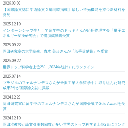
2026.03.03
【国際論文誌に学術論文２編同時掲載】珍しい蛍光機能を持つ新材料を
発見
2025.12.10
インターンシップ生として留学中のドゥキさんが応用物理学会「量子エ
ネルギー変換研究会」で講演奨励賞受賞
2025.09.22
岡田研究室の大学院生、青木 美歩さんが「若手奨励賞」を受賞
2025.09.22
世界トップ科学者上位2%（2024年統計）にランクイン
2025.07.14
ブラジルのフェルナンデスさんが金沢工業大学留学中に取り組んだ研究
成果2件が国際論文誌に掲載
2024.12.23
岡田研究室に留学中のフェルナンデスさんが国際会議でGold Awardを受
賞
2024.12.10
岡田准教授が論文引用数回数が多い世界のトップ科学者上位2％にランク