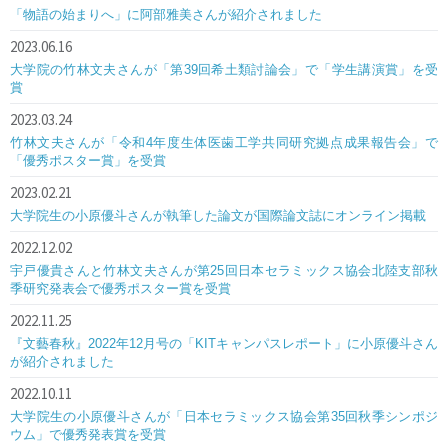
「物語の始まりへ」に阿部雅美さんが紹介されました
2023.06.16
大学院の竹林文夫さんが「第39回希土類討論会」で「学生講演賞」を受
賞
2023.03.24
竹林文夫さんが「令和4年度生体医歯工学共同研究拠点成果報告会」で
「優秀ポスター賞」を受賞
2023.02.21
大学院生の小原優斗さんが執筆した論文が国際論文誌にオンライン掲載
2022.12.02
宇戸優貴さんと竹林文夫さんが第25回日本セラミックス協会北陸支部秋
季研究発表会で優秀ポスター賞を受賞
2022.11.25
『文藝春秋』2022年12月号の「KITキャンパスレポート」に小原優斗さん
が紹介されました
2022.10.11
大学院生の小原優斗さんが「日本セラミックス協会第35回秋季シンポジ
ウム」で優秀発表賞を受賞