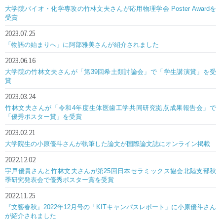
大学院バイオ・化学専攻の竹林文夫さんが応用物理学会 Poster Awardを
受賞
2023.07.25
「物語の始まりへ」に阿部雅美さんが紹介されました
2023.06.16
大学院の竹林文夫さんが「第39回希土類討論会」で「学生講演賞」を受
賞
2023.03.24
竹林文夫さんが「令和4年度生体医歯工学共同研究拠点成果報告会」で
「優秀ポスター賞」を受賞
2023.02.21
大学院生の小原優斗さんが執筆した論文が国際論文誌にオンライン掲載
2022.12.02
宇戸優貴さんと竹林文夫さんが第25回日本セラミックス協会北陸支部秋
季研究発表会で優秀ポスター賞を受賞
2022.11.25
『文藝春秋』2022年12月号の「KITキャンパスレポート」に小原優斗さん
が紹介されました