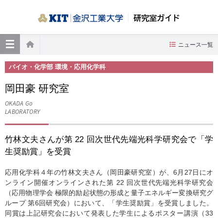
研究室ガイド
≡
ニュース一覧
ホーム
バイオ・化学部 環境・応用化学科
岡田豪 研究室
OKADA Go
LABORATORY
竹林文夫さんが第 22 回次世代先端光科学研究会で「学
生奨励賞」を受賞
応用化学科４年の竹林文夫さん（岡田豪研究室）が、6月27日にオ
ンライン開催オンラインされた第 22 回次世代先端光科学研究会
（応用物理学会 極限的励起状態の形成と量子エネルギー変換研究グ
ループ 第6回研究会）において、「学生奨励賞」を受賞しました。
同賞は上記研究会において発表した学生によるポスター講演（33