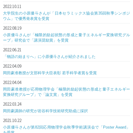
2022.10.11
大学院生の小原優斗さんが「日本セラミックス協会第35回秋季シンポジ
ウム」で優秀発表賞を受賞
2022.08.19
小原優斗さんが「極限的励起状態の形成と量子エネルギー変換研究グル
ープ」研究会で「講演奨励賞」を受賞
2022.06.21
「物語の始まりへ」に小原優斗さんが紹介されました
2022.04.09
岡田豪准教授が文部科学大臣表彰 若手科学者賞を受賞
2022.04.04
岡田豪准教授が応用物理学会「極限的励起状態の形成と量子エネルギー
変換研究グループ」で「論文賞」を受賞
2022.03.24
岡田豪講師の研究が岩谷科学技術研究助成に採択
2021.10.22
小原優斗さんが第82回応用物理学会秋季学術講演会で「Poster Award」
を受賞