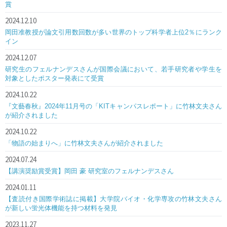
賞
2024.12.10
岡田准教授が論文引用数回数が多い世界のトップ科学者上位2％にランク
イン
2024.12.07
研究生のフェルナンデスさんが国際会議において、若手研究者や学生を
対象としたポスター発表にて受賞
2024.10.22
『文藝春秋』2024年11月号の「KITキャンパスレポート」に竹林文夫さん
が紹介されました
2024.10.22
「物語の始まりへ」に竹林文夫さんが紹介されました
2024.07.24
【講演奨励賞受賞】岡田 豪 研究室のフェルナンデスさん
2024.01.11
【査読付き国際学術誌に掲載】大学院バイオ・化学専攻の竹林文夫さん
が新しい蛍光体機能を持つ材料を発見
2023.11.27