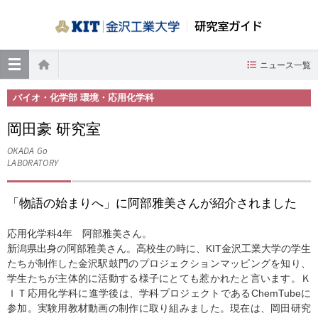
研究室ガイド
≡
ニュース一覧
ホーム
バイオ・化学部 環境・応用化学科
岡田豪 研究室
OKADA Go
LABORATORY
「物語の始まりへ」に阿部雅美さんが紹介されました
応用化学科4年 阿部雅美さん。
新潟県出身の阿部雅美さん。高校生の時に、KIT金沢工業大学の学生
たちが制作した金沢駅鼓門のプロジェクションマッピングを知り、
学生たちが主体的に活動する様子にとても惹かれたと言います。Ｋ
ＩＴ応用化学科に進学後は、学科プロジェクトであるChemTubeに
参加。実験用教材動画の制作に取り組みました。現在は、岡田研究