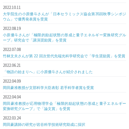
2022.10.11
大学院生の小原優斗さんが「日本セラミックス協会第35回秋季シンポジ
ウム」で優秀発表賞を受賞
2022.08.19
小原優斗さんが「極限的励起状態の形成と量子エネルギー変換研究グル
ープ」研究会で「講演奨励賞」を受賞
2022.07.08
竹林文夫さんが第 22 回次世代先端光科学研究会で「学生奨励賞」を受賞
2022.06.21
「物語の始まりへ」に小原優斗さんが紹介されました
2022.04.09
岡田豪准教授が文部科学大臣表彰 若手科学者賞を受賞
2022.04.04
岡田豪准教授が応用物理学会「極限的励起状態の形成と量子エネルギー
変換研究グループ」で「論文賞」を受賞
2022.03.24
岡田豪講師の研究が岩谷科学技術研究助成に採択