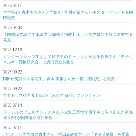
2026.03.11
大学院1年青木美歩さんと学部4年能川春菜さんがポスターアワードを同
時受賞
2026.03.03
【国際論文誌に学術論文２編同時掲載】珍しい蛍光機能を持つ新材料を
発見
2025.12.10
インターンシップ生として留学中のドゥキさんが応用物理学会「量子エ
ネルギー変換研究会」で講演奨励賞受賞
2025.09.22
岡田研究室の大学院生、青木 美歩さんが「若手奨励賞」を受賞
2025.09.22
世界トップ科学者上位2%（2024年統計）にランクイン
2025.07.14
ブラジルのフェルナンデスさんが金沢工業大学留学中に取り組んだ研究
成果2件が国際論文誌に掲載
2025.07.11
バイオ・化学専攻の青木さん（岡田豪研究室）が「講演奨励賞」を受賞