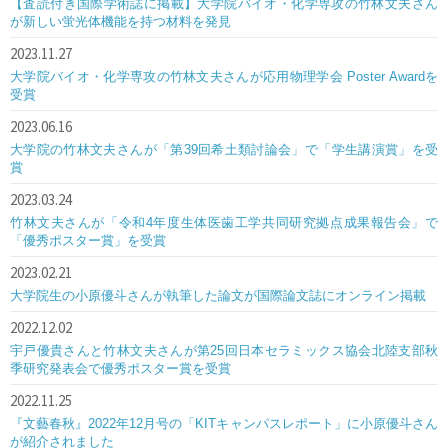
【査読付き国際学術誌に掲載】大学院バイオ・化学専攻の竹林文夫さん
が新しい蛍光体機能を持つ材料を発見
2023.11.27
大学院バイオ・化学専攻の竹林文夫さんが応用物理学会 Poster Awardを
受賞
2023.06.16
大学院の竹林文夫さんが「第39回希土類討論会」で「学生講演賞」を受
賞
2023.03.24
竹林文夫さんが「令和4年度生体医歯工学共同研究拠点成果報告会」で
「優秀ポスター賞」を受賞
2023.02.21
大学院生の小原優斗さんが執筆した論文が国際論文誌にオンライン掲載
2022.12.02
宇戸優貴さんと竹林文夫さんが第25回日本セラミックス協会北陸支部秋
季研究発表会で優秀ポスター賞を受賞
2022.11.25
『文藝春秋』2022年12月号の「KITキャンパスレポート」に小原優斗さん
が紹介されました