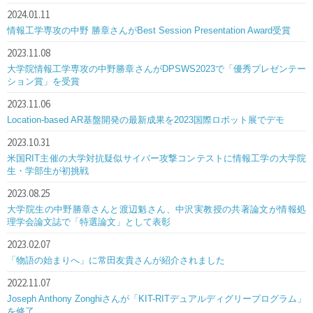
2024.01.11
情報工学専攻の中野 勝章さんがBest Session Presentation Award受賞
2023.11.08
大学院情報工学専攻の中野勝章さんがDPSWS2023で「優秀プレゼンテー
ション賞」を受賞
2023.11.06
Location-based AR基盤開発の最新成果を2023国際ロボット展でデモ
2023.10.31
米国RIT主催の大学対抗疑似サイバー攻撃コンテストに情報工学の大学院
生・学部生が初挑戦
2023.08.25
大学院生の中野勝章さんと渡辺魁さん、中沢実教授の共著論文が情報処
理学会論文誌で「特選論文」として表彰
2023.02.07
「物語の始まりへ」に常田友貴さんが紹介されました
2022.11.07
Joseph Anthony Zonghiさんが「KIT-RITデュアルディグリープログラム」
を修了