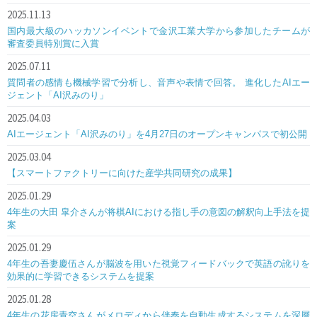
2025.11.13
国内最大級のハッカソンイベントで金沢工業大学から参加したチームが
審査委員特別賞に入賞
2025.07.11
質問者の感情も機械学習で分析し、音声や表情で回答。 進化したAIエー
ジェント「AI沢みのり」
2025.04.03
AIエージェント「AI沢みのり」を4月27日のオープンキャンパスで初公開
2025.03.04
【スマートファクトリーに向けた産学共同研究の成果】
2025.01.29
4年生の大田 皐介さんが将棋AIにおける指し手の意図の解釈向上手法を提
案
2025.01.29
4年生の吾妻慶伍さんが脳波を用いた視覚フィードバックで英語の訛りを
効果的に学習できるシステムを提案
2025.01.28
4年生の花房青空さんがメロディから伴奏を自動生成するシステムを深層