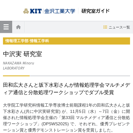
研究室ガイド
≡
ニュース一覧
ホーム
情報理工学部 情報工学科
中沢実 研究室
NAKAZAWA Minoru
LABORATORY
田和広大さんと坂下水彩さんが情報処理学会マルチメデ
ィア通信と分散処理ワークショップでダブル受賞
大学院工学研究科情報工学専攻博士前期課程1年の田和広大さんと坂
下水彩さん(共に中沢実研究室) が、11月5日（水）～7日（金）に開
催された情報処理学会主催の「第33回 マルチメディア通信と分散処
理ワークショップ」(DPSWS2025) で、それぞれ、優秀プレゼンテ
ーション賞と優秀デモンストレーション賞を受賞しました。